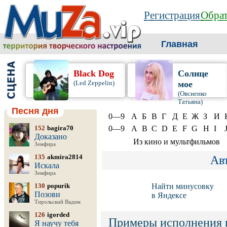
Регистрация
Обрат
Главная
Black Dog
Солнце
(Led Zeppelin)
мое
(Овсиенко
Татьяна)
Песня дня
0—9
А
Б
В
Г
Д
Е
Ж
З
И
152
bagira70
0—9
A
B
C
D
E
F
G
H
I
Доказано
Из кино и мультфильмов
Земфира
135
akmira2814
Ав
Искала
Земфира
130
popurik
Найти минусовку
Позови
в Яндексе
Тирольский Вадим
126
igorded
Примеры исполнения 
Я научу тебя