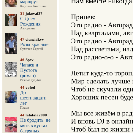
Нам вместе никогда 
маршрут
Королев Анатолий
51
jukovai37
Припев:

С Днем
Это радио - Авторади
Рождения
Авторские
Над кварталами, авт
47
ciunchikvv
Это радио - Авторади
Розы красные
Над рассветами, над 
Сухачев Сергей
Это радио-о-о - Авто
46
Spev
Чапаев и
Пустота
Летит куда-то тороп
(роман)
Мир сделать лучше и
Разные судьбы
44
volod
Чтоб не скучали оди
До
Хороших песен буде
шестнадцати
лет
Пламя
Мы все живём в рад
44
lalalala2000
И вновь DJ в онлайн
Не бродить, не
мять в кустах
Чтоб был по жизни с
багряных