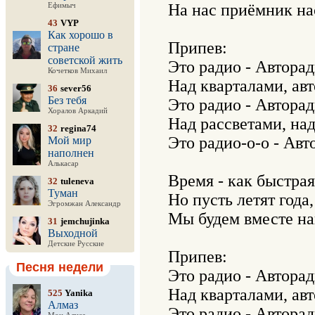
На нас приёмник нас
Ефимыч
43
VYP
Как хорошо в
Припев:

стране
советской жить
Это радио - Авторади
Кочетков Михаил
Над кварталами, авт
36
sever56
Без тебя
Это радио - Авторади
Хоралов Аркадий
Над рассветами, над 
32
regina74
Это радио-о-о - Авто
Мой мир
наполнен
Алькасар
Время - как быстрая 
32
tuleneva
Туман
Но пусть летят года,

Эгромжан Александр
Мы будем вместе нав
31
jemchujinka
Выходной
Детские Русские
Припев:

Песня недели
Это радио - Авторади
Над кварталами, авт
525
Yanika
Алмаз
Это радио - Авторади