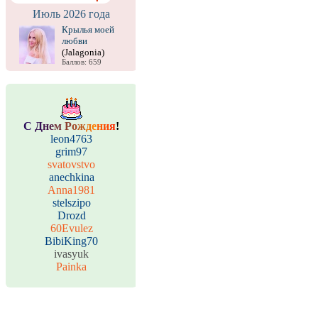
Июль 2026 года
Крылья моей
любви
(Jalagonia)
Баллов: 659
С
Д
н
е
м
Р
о
ж
д
е
н
и
я
!
leon4763
grim97
svatovstvo
anechkina
Anna1981
stelszipo
Drozd
60Evulez
BibiKing70
ivasyuk
Painka