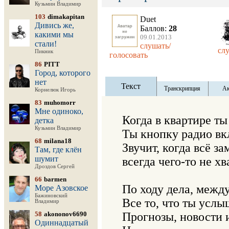
Кузьмин Владимир
103
dimakapitan
Duet
Дивись же,
Баллов:
28
какими мы
09.01.2013
стали!
слушать/
сл
Пикник
голосовать
86
PITT
Город, которого
нет
Текст
Транскрипция
Ак
Корнелюк Игорь
83
muhomorr
Мне одиноко,
Когда в квартире ты
детка
Кузьмин Владимир
Ты кнопку радио вк
68
milana18
Звучит, когда всё зам
Там, где клён
шумит
всегда чего-то не хва
Дроздов Сергей
66
barmen
По ходу дела, между
Море Азовское
Бажиновский
Все то, что ты услыш
Владимир
58
akononov6690
Прогнозы, новости и 
Одиннадцатый