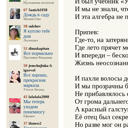
И был учебник «
Неуловимые мстители
И мы не знали, чт
67
Sanich1958
Дождь в саду
И эта алгебра не п
Митяев Олег
58
sulehov
Припев:

Я куплю тебе
дом
Где-то, на затерян
Лесоповал
Где лето прячет мо
52
dimakapitan
Все нормально
И впереди – беско
Пресняков Владимир
Жизнь неосознанно
50
jemchujinka
&
igorvol
Все хорошо,
И пахли волосы д
прекрасная
И мы прозрачны бы
маркиза
Утесов Леонид
Не прибавлялось 
42
lalalala2000
От грома дальнего
Мы теперь
уходим
А красный галстук
понемногу
Её отец был секре
Ефимыч
Но разве мог он р
37
ifanow2