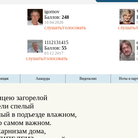
igornov
Баллов:
248
10.04.2026
слушать/голосовать
слушать/
1112131415
Баллов:
55
03.12.2017
слушать/голосовать
ипция
Аккорды
Видеоклип
Ноты и пар
цею загорелой

ли спелый

й в подъезде влажном,

о самом важном.

арнизам дома,
