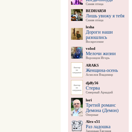
Синяя птица
BEDHAR58
Лишь увижу я тебя
Синяя птица
lesha
Дороги наши
разошлись
Воскресение
volod
Мелочи жизни
Воронцов Игорь
ARAKS
Женщина-осень
Асмолов Владимир
djdfy56
Стерва
Северный Аркадий
lori
Третий романс
Демона (Демон)
Оперные
Alex-s51
Раз ладошка
Зарицкая Евгения