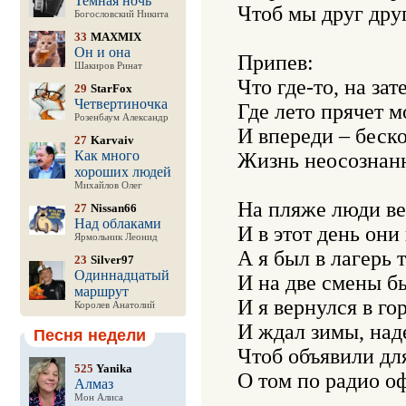
Темная ночь
Чтоб мы друг друг
Богословский Никита
33
MAXMIX
Он и она
Припев:

Шакиров Ринат
Что где-то, на зат
29
StarFox
Четвертиночка
Где лето прячет мо
Розенбаум Александр
И впереди – беско
27
Karvaiv
Как много
Жизнь неосознанно
хороших людей
Михайлов Олег
На пляже люди ве
27
Nissan66
Над облаками
И в этот день они
Ярмольник Леонид
А я был в лагерь т
23
Silver97
Одиннадцатый
И на две смены бы
маршрут
И я вернулся в гор
Королев Анатолий
И ждал зимы, наде
Песня недели
Чтоб объявили для
525
Yanika
О том по радио оф
Алмаз
Мон Алиса