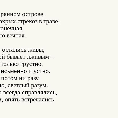
ерянном острове,

крых стрекоз в траве,

онечная

 вечная.

е остались живы,

ой бывает лживым –

только грустно,

исьменно и устно.

потом ни разу,

о, светлый разум.

всегда справлялись,

, опять встречались
