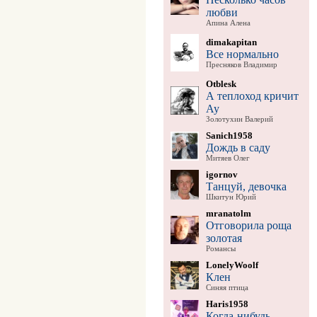
любви
Апина Алена
dimakapitan
Все нормально
Пресняков Владимир
Otblesk
А теплоход кричит
Ау
Золотухин Валерий
Sanich1958
Дождь в саду
Митяев Олег
igornov
Танцуй, девочка
Шкитун Юрий
mranatolm
Отговорила роща
золотая
Романсы
LonelyWoolf
Клен
Синяя птица
Haris1958
Когда-нибудь