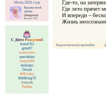
Где-то, на затерян
Июль 2026 года
Крылья моей
Где лето прячет мо
любви
И впереди – беско
(Jalagonia)
Баллов: 659
Жизнь неосознанн
С
Д
н
е
м
Р
о
ж
д
е
н
и
я
!
leon4763
Корректировал(а)
egorrushka
grim97
svatovstvo
anechkina
Anna1981
stelszipo
Drozd
60Evulez
BibiKing70
ivasyuk
Painka