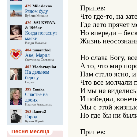
429
Miloslavna
Припев:

Рядом буду
Что где-то, на зат
Бублик Михаил
420
-VALKYRYA-
Где лето прячет мо
&
1966av
Но впереди – беск
Когда погаснут
маяки
Жизнь неосознанно
Влади Наталья
404
tumantho1
Аве, Мария
Но слава Богу, вс
Светикова Светлана
А то, что мир пор
402
Vladavtopilot
На дальнем
Нам стало ясно, и 
берегу
Что все молчали п
Сармат
И мы не виделись 
399
Yanika
Счастье на
И победил, конечн
двоих
Иванов Александр
Мы с этой жизнью 
363
ifanow2
Но где бы ни были
Город
Кукин Юрий
Припев:

Песня месяца