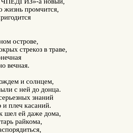
УЧПЕДГИЗ»-а новый,

о жизнь промчится,

ригодится

ном острове,

крых стрекоз в траве,

нечная

 вечная.

ождем и солнцем,

ли с ней до донца.

серьезных знаний

 и плеч касаний.

 шел ей даже дома,

тарь райкома,

аспорядиться,
