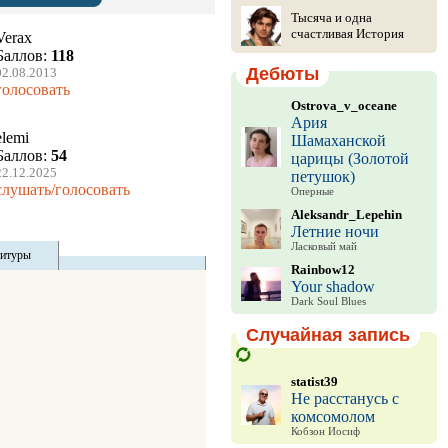
Тысяча и одна
счастливая История
Verax
Баллов:
118
Дебюты
02.08.2013
голосовать
Ostrova_v_oceane
Ария
elemi
Шамаханской
Баллов:
54
царицы (Золотой
22.12.2025
петушок)
слушать/голосовать
Оперные
Aleksandr_Lepehin
Летние ночи
Ласковый май
титуры
Rainbow12
Your shadow
Dark Soul Blues
Случайная запись
statist39
Не расстанусь с
комсомолом
Кобзон Иосиф