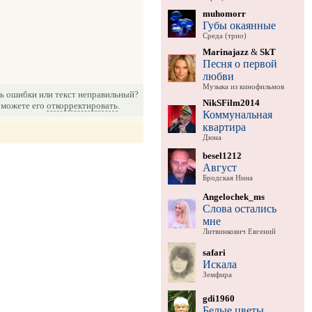
muhomorr
Губы окаянные
Среда (трио)
Marinajazz
&
SkT
Песня о первой
любви
Музыка из кинофильмов
ь ошибки или текст неправильный?
NikSFilm2014
можете его
откорректировать
.
Коммунальная
квартира
Дюна
besel1212
Август
Бродская Нина
Angelochek_ms
Слова остались
мне
Литвинкович Евгений
safari
Искала
Земфира
gdi1960
Белые цветы