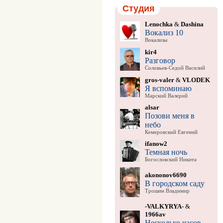
Студия
Lenochka
&
Dashina
Вокализ 10
Вокализы
kir4
Разговор
Соловьев-Седой Василий
gros-valer
&
VLODEK
Я вспоминаю
Марский Валерий
alsar
Позови меня в
небо
Кемеровский Евгений
ifanow2
Темная ночь
Богословский Никита
akononov6690
В городском саду
Трошин Владимир
-VALKYRYA-
&
1966av
Несколько часов