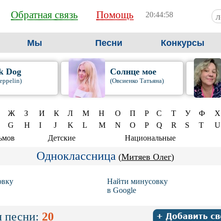
Обратная связь
Помощь
20:44:59
Мы
Песни
Конкурсы
k Dog
Солнце мое
eppelin)
(Овсиенко Татьяна)
Ж
З
И
К
Л
М
Н
О
П
Р
С
Т
У
Ф
Х
G
H
I
J
K
L
M
N
O
P
Q
R
S
T
U
ьмов
Детские
Национальные
Одноклассница
(
Митяев Олег
)
овку
Найти минусовку
в Google
 песни:
20