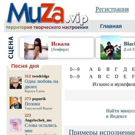
Регистрация
Главная
Искала
Blac
(Земфира)
(Led Z
Песня дня
0—9
А
Б
В
Г
Д
Е
312
twodridge
0—9
A
B
C
D
E
F
Одна любовь на
Из кино и мультфил
двоих
Карпук Елена
273
popurik
Позови
Тирольский Вадим
Найти минус
223
в Яндексе
Angelochek_ms
Слова остались
мне
Примеры исполнения