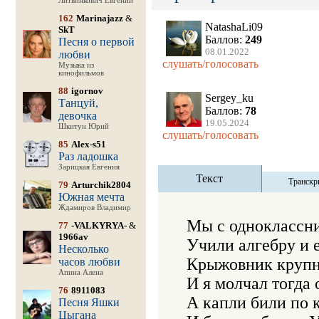
Литвинкович Евгений
162
Marinajazz
&
NatashaLi09
SkT
Баллов:
249
Песня о первой
08.01.2022
любви
слушать/голосовать
Музыка из
кинофильмов
88
igornov
Sergey_ku
Танцуй,
Баллов:
78
девочка
19.05.2024
Шкитун Юрий
слушать/голосовать
85
Alex-s51
Раз ладошка
Зарицкая Евгения
Текст
Транскр
79
Arturchik2804
Южная мечта
Ждамиров Владимир
Мы с одноклассни
77
-VALKYRYA-
&
1966av
Учили алгебру и е
Несколько
Крыжовник крупны
часов любви
Апина Алена
И я молчал тогда 
76
8911083
А капли били по к
Песня Яшки
Цыгана