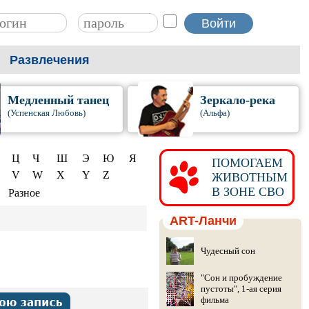
Развлечения
Медленный танец
Зеркало-река
(Успенская Любовь)
(Альфа)
Ц
Ч
Ш
Э
Ю
Я
ПОМОГАЕМ
V
W
X
Y
Z
ЖИВОТНЫМ
В ЗОНЕ СВО
Разное
ART-Ланчи
Чудесный сон
"Сон и пробуждение
пустоты", 1-ая серия
фильма