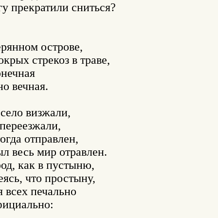
у прекратили сниться?

ерянном острове,

крых стрекоз в траве,

нечная

 вечная.

село визжали,

 переезжали,

огда отправлен,

л весь мир отравлен.

од, как в пустыню,

ясь, что простыну,

 всех печально

ициально:
