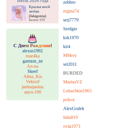
Июль 2026 года
zebbro
Крылья моей
regina74
любви
(Jalagonia)
serj7779
Баллов: 659
Serdgio
ksk1970
С
Д
н
е
м
Р
о
ж
д
е
н
и
я
!
kir4
alexus1992
MMery
ruse4ka
garmon_ist
set2011
An-na
Skeef
BURDED
Alina_Kis
Vektxrf
MarinaVZ
janinajanina
Lubachkin1965
aqva-100
polyot
AlexGralek
lidia819
ovig1973