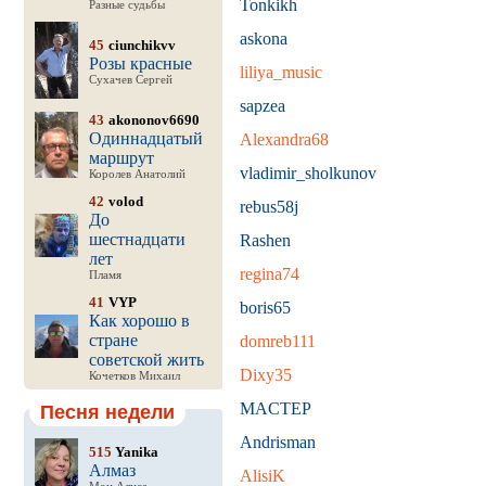
Tonkikh
Разные судьбы
askona
45
ciunchikvv
Розы красные
liliya_music
Сухачев Сергей
sapzea
43
akononov6690
Одиннадцатый
Alexandra68
маршрут
vladimir_sholkunov
Королев Анатолий
42
volod
rebus58j
До
шестнадцати
Rashen
лет
regina74
Пламя
41
VYP
boris65
Как хорошо в
стране
domreb111
советской жить
Dixy35
Кочетков Михаил
MACTEP
Песня недели
Andrisman
515
Yanika
Алмаз
AlisiK