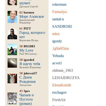
шумит
rokerman
Дроздов Сергей
Fantaziya
62
barmen
Море Азовское
santal-u
Бажиновский
Владимир
SANDRO82
61
PITT
Город, которого
mlea
нет
Корнелюк Игорь
igordz
58
8911083
1g9a6l5ina
My Love
Paul McCartney
Yehuda
58
igorded
acvet1
Я научу тебя
Кузьмин Владимир
oldman_1963
50
jukovai37
С Днем
LEHAIDRUZYA
Рождения
ElenaKemih
Авторские
45
Spev
eochagov
Чапаев и
Пустота
FreshAir
(роман)