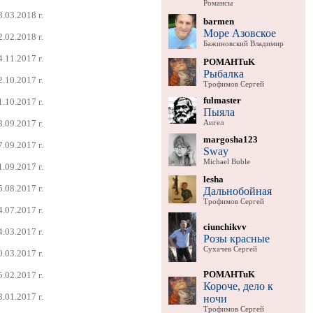
Романсы
8.03.2018 г.
barmen
Море Азовское
2.02.2018 г.
Бажиновский Владимир
4.11.2017 г.
POMAHTuK
Рыбалка
2.10.2017 г.
Трофимов Сергей
fulmaster
1.10.2017 г.
Пыяла
8.09.2017 г.
Аигел
margosha123
7.09.2017 г.
Sway
Michael Buble
1.09.2017 г.
lesha
5.08.2017 г.
Дальнобойная
Трофимов Сергей
4.07.2017 г.
ciunchikvv
4.03.2017 г.
Розы красные
Сухачев Сергей
0.03.2017 г.
POMAHTuK
5.02.2017 г.
Короче, дело к
8.01.2017 г.
ночи
Трофимов Сергей