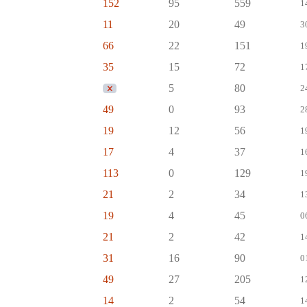
152
95
559
1
11
20
49
3
66
22
151
1
35
15
72
1
5
80
2
49
0
93
2
19
12
56
1
17
4
37
1
113
0
129
1
21
2
34
1
19
4
45
0
21
2
42
1
31
16
90
0
49
27
205
1
14
2
54
1