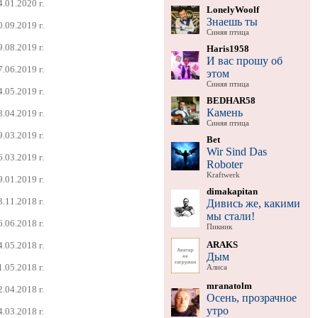
4.01.2020 г.
LonelyWoolf
Знаешь ты
0.09.2019 г.
Синяя птица
9.08.2019 г.
Haris1958
И вас прошу об
7.06.2019 г.
этом
Синяя птица
4.05.2019 г.
BEDHAR58
Камень
8.04.2019 г.
Синяя птица
9.03.2019 г.
Bet
Wir Sind Das
6.03.2019 г.
Roboter
Kraftwerk
9.01.2019 г.
dimakapitan
3.11.2018 г.
Дивись же, какими
мы стали!
6.06.2018 г.
Пикник
ARAKS
4.05.2018 г.
Дым
1.05.2018 г.
Алиса
mranatolm
2.04.2018 г.
Осень, прозрачное
утро
4.03.2018 г.