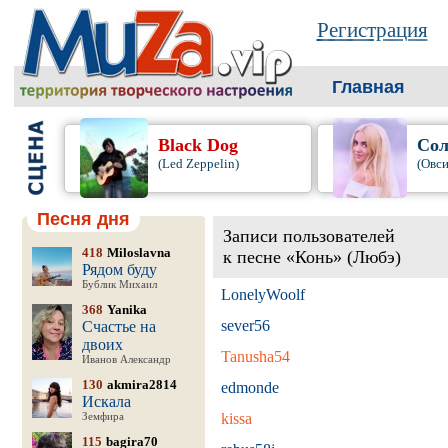
Регистрация
Главная
Black Dog
Сол
(Led Zeppelin)
(Овси
Песня дня
Записи пользователей
418
Miloslavna
к песне «Конь» (Любэ)
Рядом буду
Бублик Михаил
LonelyWoolf
368
Yanika
sever56
Счастье на
двоих
Tanusha54
Иванов Александр
130
akmira2814
edmonde
Искала
kissa
Земфира
115
bagira70