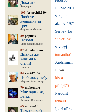
rebus58j
Доказано
Земфира
PUMA2011
109
Arturchik2804
sergukhta
Любите
женщину за
akatov-1971
грех
Фирюлин Михаил
Sergey_ku
89
popurik
SilverFox
Позови
Тирольский Вадим
suvoryj
87
dimakapitan
Дивись же,
tumantho1
какими мы
Andrisman
стали!
Пикник
LiS-a
84
vas707356
По белому небу
kissa
Маршал Александр
pfhfpf75
70
muhomorr
Мне одиноко,
Parodist
детка
Кузьмин Владимир
rena40
65
milana18
IgorLuPro
Там, где клён