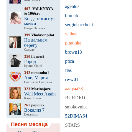
Мон Алиса
agentus
407
-VALKYRYA-
&
1966av
bnmnb
Когда погаснут
маяки
sergiobacchelli
Влади Наталья
valinat
399
Vladavtopilot
На дальнем
piratinka
берегу
Сармат
brown13
350
ifanow2
ptica
Город
Кукин Юрий
flas
342
tumantho1
Аве, Мария
rww01
Светикова Светлана
aanyaa78
323
Marinajazz
Well Meet Again
BURDED
Karen Elson
267
popurik
smokovnica
Вокализ 7
Вокализы
52DIMA64
Песня месяца
STARS