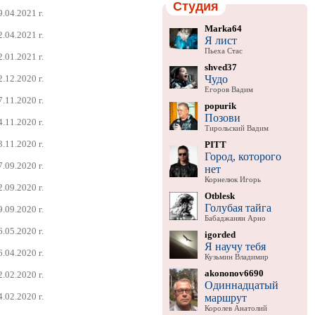
Студия
9.04.2021 г.
Marka64
2.04.2021 г.
Я лист
Пьеха Стас
2.01.2021 г.
shved37
Чудо
2.12.2020 г.
Егоров Вадим
7.11.2020 г.
popurik
Позови
4.11.2020 г.
Тирольский Вадим
3.11.2020 г.
PITT
Город, которого
7.09.2020 г.
нет
Корнелюк Игорь
2.09.2020 г.
Otblesk
Голубая тайга
9.09.2020 г.
Бабаджанян Арно
6.05.2020 г.
igorded
Я научу тебя
6.04.2020 г.
Кузьмин Владимир
akononov6690
2.02.2020 г.
Одиннадцатый
4.02.2020 г.
маршрут
Королев Анатолий