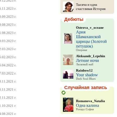
9.12.2023 г.
Тысяча и одна
6.11.2023 г.
счастливая История
3.09.2023 г.
Дебюты
9.08.2023 г.
Ostrova_v_oceane
Ария
1.08.2023 г.
Шамаханской
8.03.2023 г.
царицы (Золотой
петушок)
2.03.2023 г.
Оперные
Aleksandr_Lepehin
5.02.2023 г.
Летние ночи
Ласковый май
5.04.2022 г.
Rainbow12
7.03.2022 г.
Your shadow
Dark Soul Blues
8.11.2021 г.
Случайная запись
5.11.2021 г.
2.11.2021 г.
Romanova_Natalia
Одна калина
1.10.2021 г.
Ротару София
4.08.2021 г.