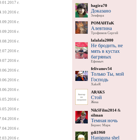
0.01.2017 г.
bagira70
Доказано
4.10.2016 г.
Земфира
3.09.2016 г.
POMAHTuK
Алевтина
0.09.2016 г.
Трофимов Сергей
lalalala2000
3.08.2016 г.
Не бродить, не
мять в кустах
2.07.2016 г.
багряных
9.07.2016 г.
Ефимыч
felivanov54
0.06.2016 г.
Только Ты, мой
Господь
0.06.2016 г.
XakeR
3.06.2016 г.
ARAKS
Стой
6.05.2016 г.
Жека
6.05.2016 г.
NikSFilm2014
&
silman
7.04.2016 г.
Темная ночь
Бернес Марк
7.04.2016 г.
gdi1960
Haniguna shel
2.03.2016 г.