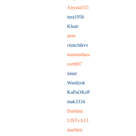
Anyuta555
iura1956
Khutr
aron
ciunchikvv
mamontlara
svet007
zaiaz
Wasilyok
KaPaOKeP
mak3334
Dashina
LISTvA13
marihen