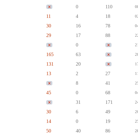
0
110
0
11
4
18
0
30
16
78
0
29
17
88
2
0
2
165
63
2
131
20
1
13
2
27
1
8
41
2
45
0
68
0
31
171
2
30
6
49
2
14
0
19
2
50
40
86
2