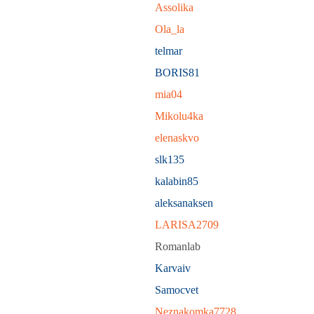
Assolika
Ola_la
telmar
BORIS81
mia04
Mikolu4ka
elenaskvo
slk135
kalabin85
aleksanaksen
LARISA2709
Romanlab
Karvaiv
Samocvet
Neznakomka7728