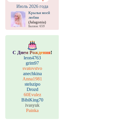
Июль 2026 года
Крылья моей
любви
(Jalagonia)
Баллов: 659
С
Д
н
е
м
Р
о
ж
д
е
н
и
я
!
leon4763
grim97
svatovstvo
anechkina
Anna1981
stelszipo
Drozd
60Evulez
BibiKing70
ivasyuk
Painka