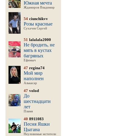
Южная мечта
Ждамиров Владимир
54
ciunchikvv
Розы красные
Сухачев Сергей
51
lalalala2000
Не бродить, не
мять в кустах
багряных
Ефимыч
47
regina74
Мой мир
наполнен
Алькасар
47
volod
До
шестнадцати
лет
Пламя
40
8911083
Песня Яшки
Цыгана
Неуловимые мстители