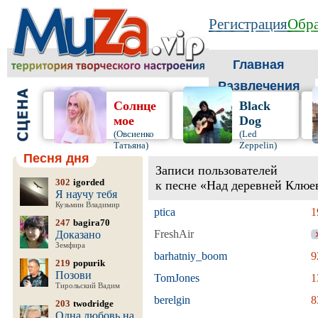
Регистрация
Обра
Главная
Развлечения
Солнце
Black
мое
Dog
(Овсиенко
(Led
Татьяна)
Zeppelin)
Песня дня
Записи пользователей
302
igorded
к песне «Над деревней Клюе
Я научу тебя
Кузьмин Владимир
ptica
1
247
bagira70
FreshAir
Доказано
Земфира
barhatniy_boom
9
219
popurik
Позови
TomJones
1
Тирольский Вадим
berelgin
8
203
twodridge
Одна любовь на