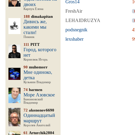
Gros14
1
двоих
Карпук Елена
FreshAir
188
dimakapitan
LEHAIDRUZYA
Дивись же,
какими мы
podsnegnik
4
стали!
Пикник
lexshaber
9
111
PITT
Город, которого
нет
Корнелюк Игорь
90
muhomorr
Мне одиноко,
детка
Кузьмин Владимир
74
barmen
Море Азовское
Бажиновский
Владимир
72
akononov6690
Одиннадцатый
маршрут
Королев Анатолий
61
Arturchik2804