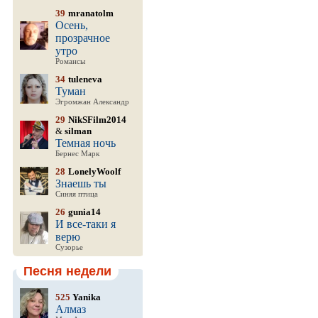
39
mranatolm
Осень,
прозрачное
утро
Романсы
34
tuleneva
Туман
Эгромжан Александр
29
NikSFilm2014
&
silman
Темная ночь
Бернес Марк
28
LonelyWoolf
Знаешь ты
Синяя птица
26
gunia14
И все-таки я
верю
Сузорье
Песня недели
525
Yanika
Алмаз