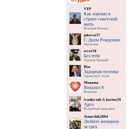
VYP
Как хорошо в
стране советской
жить
Кочетков Михаил
jukovai37
С Днем Рождения
Авторские
sever56
Без тебя
Хоралов Аркадий
Biss
Задорная песенка
Здравствуй, песня
Manama
Вокализ 9
Вокализы
ivanka-nik
&
karina59
Арго
Волшебный микрофон
Arturchik2804
Любите женщину
за грех