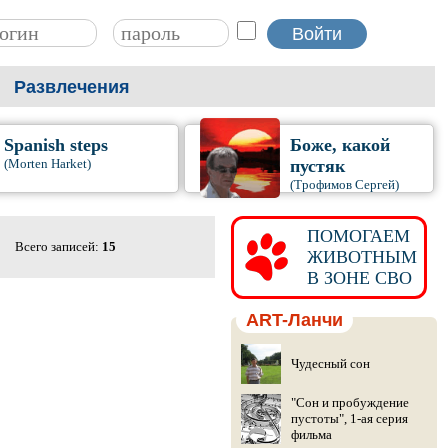
Развлечения
Spanish steps
Боже, какой
(Morten Harket)
пустяк
(Трофимов Сергей)
ПОМОГАЕМ
Всего записей:
15
ЖИВОТНЫМ
В ЗОНЕ СВО
ART-Ланчи
Чудесный сон
"Сон и пробуждение
пустоты", 1-ая серия
фильма