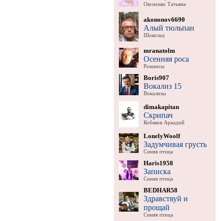
Овсиенко Татьяна
akononov6690
Алый тюльпан
Шоколад
mranatolm
Осенняя роса
Романсы
Boris907
Вокализ 15
Вокализы
dimakapitan
Скрипач
Кобяков Аркадий
LonelyWoolf
Задумчивая грусть
Синяя птица
Haris1958
Записка
Синяя птица
BEDHAR58
Здравствуй и
прощай
Синяя птица