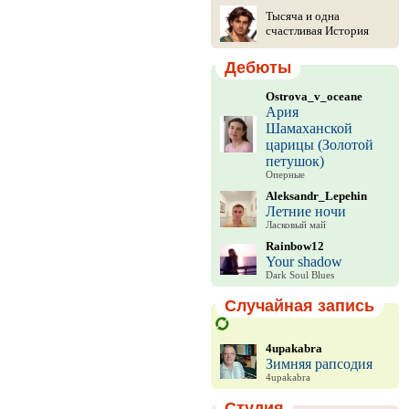
Тысяча и одна
счастливая История
Дебюты
Ostrova_v_oceane
Ария
Шамаханской
царицы (Золотой
петушок)
Оперные
Aleksandr_Lepehin
Летние ночи
Ласковый май
Rainbow12
Your shadow
Dark Soul Blues
Случайная запись
4upakabra
Зимняя рапсодия
4upakabra
Студия