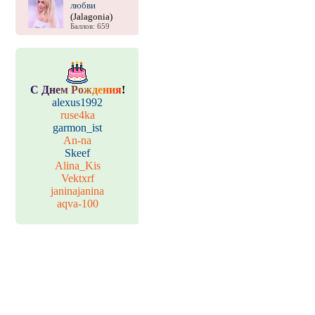
любви
(Jalagonia)
Баллов: 659
С
Д
н
е
м
Р
о
ж
д
е
н
и
я
!
alexus1992
ruse4ka
garmon_ist
An-na
Skeef
Alina_Kis
Vektxrf
janinajanina
aqva-100