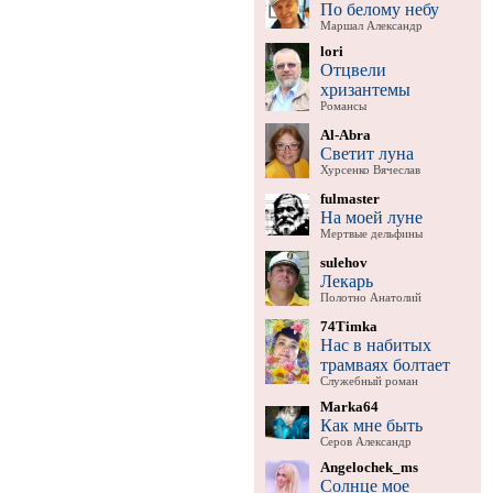
По белому небу
Маршал Александр
lori
Отцвели
хризантемы
Романсы
Al-Abra
Светит луна
Хурсенко Вячеслав
fulmaster
На моей луне
Мертвые дельфины
sulehov
Лекарь
Полотно Анатолий
74Timka
Нас в набитых
трамваях болтает
Служебный роман
Marka64
Как мне быть
Серов Александр
Angelochek_ms
Солнце мое