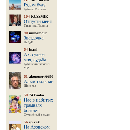
Рядом буду
Бублик Михаил
104
RUSSMIR
Отпусти меня
Гагарина Полина
90
muhomorr
Звездочка
НайдИ
64
inani
Ах, судьба
моя, судьба
Кубанский казачий
хор
61
akononov6690
Алый тюльпан
Шоколад
59
74Timka
Нас в набитых
трамваях
болтает
Служебный роман
56
spivak
На Азовском