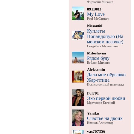
Фирюлин Михаил
8911083
My Love
Paul McCartney
Nissan66
Куплеты
Попандопуло (На
морском песочке)
Свадьба в Малиновке
Miloslavna
Рядом буду
Бублик Михаил
Aleksantin
Дала мне пёрышко
Жар-птица
Искусственный интеллект
Pol701
Эхо первой любви
Мартынов Евгений
Yanika
Счастье на двоих
Иванов Александр
vas707356