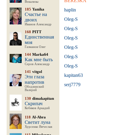
BERE3KA
Вокализы
185
Yanika
haplin
Счастье на
Oleg-S
двоих
Иванов Александр
Oleg-S
168
PITT
Единственная
Oleg-S
моя
Oleg-S
Газманов Олег
144
Marka64
Oleg-S
Как мне быть
Серов Александр
Oleg-S
141
vitgol
kapitan63
Эти глаза
напротив
serj7779
Ободзинский
Валерий
130
dimakapitan
Скрипач
Кобяков Аркадий
118
Al-Abra
Светит луна
Хурсенко Вячеслав
115
Miloslavna