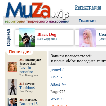
Регистрация
Главная
Black Dog
Сол
(Led Zeppelin)
(Овси
Песня дня
Записи пользователей
250
Marinajazz
к песне «Мое последнее танг
&
petrovlad
Love in
petrovlad
portofino
Fred Buscaglione
215215
215
skvaue
Albert_Vy
Toothbrush
Roger777
Brad Paisley
WAM99
207
Boris907
Вокализ 15