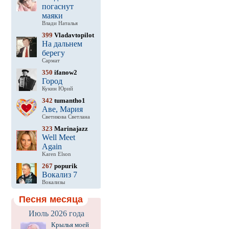
погаснут
маяки
Влади Наталья
399
Vladavtopilot
На дальнем
берегу
Сармат
350
ifanow2
Город
Кукин Юрий
342
tumantho1
Аве, Мария
Светикова Светлана
323
Marinajazz
Well Meet
Again
Karen Elson
267
popurik
Вокализ 7
Вокализы
Песня месяца
Июль 2026 года
Крылья моей