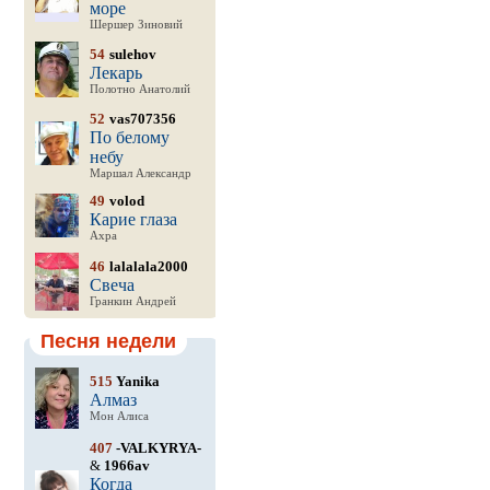
море
Шершер Зиновий
54
sulehov
Лекарь
Полотно Анатолий
52
vas707356
По белому
небу
Маршал Александр
49
volod
Карие глаза
Ахра
46
lalalala2000
Свеча
Гранкин Андрей
Песня недели
515
Yanika
Алмаз
Мон Алиса
407
-VALKYRYA-
&
1966av
Когда