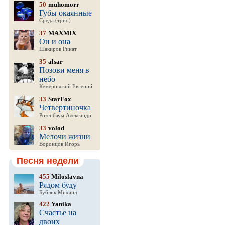
50
muhomorr
Губы окаянные
Среда (трио)
37
MAXMIX
Он и она
Шакиров Ринат
35
alsar
Позови меня в
небо
Кемеровский Евгений
33
StarFox
Четвертиночка
Розенбаум Александр
33
volod
Мелочи жизни
Воронцов Игорь
Песня недели
455
Miloslavna
Рядом буду
Бублик Михаил
422
Yanika
Счастье на
двоих