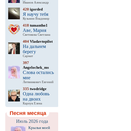
Иванов Александр
420
igorded
Я научу тебя
Кузьмин Владимир
418
tumantho1
Аве, Мария
Светикова Светлана
404
Vladavtopilot
На дальнем
берегу
Сармат
397
Angelochek_ms
Слова остались
мне
Литвинкович Евгений
335
twodridge
Одна любовь
на двоих
Карпук Елена
Песня месяца
Июль 2026 года
Крылья моей