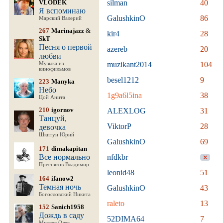
VLODEK
silman
40
Я вспоминаю
GalushkinO
86
Марский Валерий
267
Marinajazz
&
kir4
28
SkT
Песня о первой
azereb
20
любви
muzikant2014
104
Музыка из
кинофильмов
besel1212
9
223
Manyka
Небо
1g9a6l5ina
38
Цой Анита
210
igornov
ALEXLOG
31
Танцуй,
ViktorP
28
девочка
Шкитун Юрий
GalushkinO
69
171
dimakapitan
Все нормально
nfdkbr
Пресняков Владимир
leonid48
51
164
ifanow2
Темная ночь
GalushkinO
43
Богословский Никита
raleto
13
152
Sanich1958
Дождь в саду
52DIMA64
7
Митяев Олег