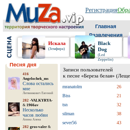
Регистрация
Обра
Главная
Развлечения
Искала
Black
(Земфира)
Dog
(Led
Zeppelin)
Песня дня
Записи пользователей
416
к песне «Береза белая» (Лещ
Angelochek_ms
Слова остались
mranatolm
26
мне
Литвинкович Евгений
Biss
21
282
-VALKYRYA-
tsn
32
&
1966av
Несколько
silman
38
часов любви
Апина Алена
sever56
43
282
gros-valer
&