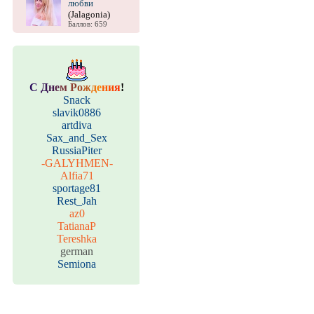
любви
(Jalagonia)
Баллов: 659
С
Д
н
е
м
Р
о
ж
д
е
н
и
я
!
Snack
slavik0886
artdiva
Sax_and_Sex
RussiaPiter
-GALYHMEN-
Alfia71
sportage81
Rest_Jah
az0
TatianaP
Tereshka
german
Semiona