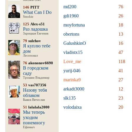
md200
76
146
PITT
What Can I Do
gdi1960
26
Smokie
125
Alex-s51
moyfortuna
18
Раз ладошка
obertons
13
Зарицкая Евгения
79
sulehov
GalushkinO
16
Я куплю тебе
дом
vladistx15
47
Лесоповал
Love_me
118
76
akononov6690
В городском
yurij-046
41
саду
Трошин Владимир
marinka9
27
53
vas707356
arkadt3000
12
Назову тебя
облаком
slk135
23
Быков Вячеслав
volodaixa
20
51
lalalala2000
Мы теперь
уходим
понемногу
Ефимыч