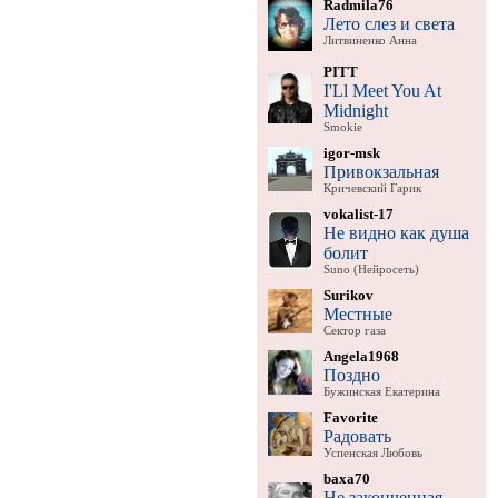
Radmila76
Лето слез и света
Литвиненко Анна
PITT
I'Ll Meet You At
Midnight
Smokie
igor-msk
Привокзальная
Кричевский Гарик
vokalist-17
Не видно как душа
болит
Suno (Нейросеть)
Surikov
Местные
Сектор газа
Angela1968
Поздно
Бужинская Екатерина
Favorite
Радовать
Успенская Любовь
baxa70
Не законченная