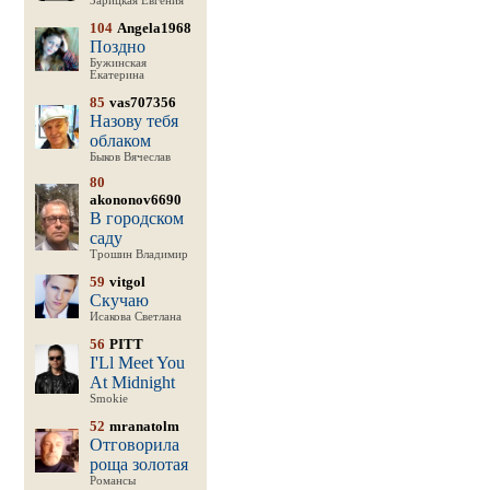
Зарицкая Евгения
104
Angela1968
Поздно
Бужинская
Екатерина
85
vas707356
Назову тебя
облаком
Быков Вячеслав
80
akononov6690
В городском
саду
Трошин Владимир
59
vitgol
Скучаю
Исакова Светлана
56
PITT
I'Ll Meet You
At Midnight
Smokie
52
mranatolm
Отговорила
роща золотая
Романсы