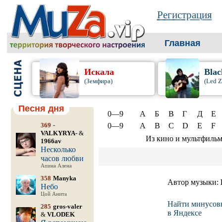
Регистрация
Главная
Искала
Blac
(Земфира)
(Led Z
Песня дня
0—9
А
Б
В
Г
Д
Е
369
-
0—9
A
B
C
D
E
F
VALKYRYA-
&
Из кино и мультфиль
1966av
Несколько
часов любви
Апина Алена
358
Manyka
Автор музыки:
Небо
Цой Анита
Найти минусов
285
gros-valer
в Яндексе
&
VLODEK