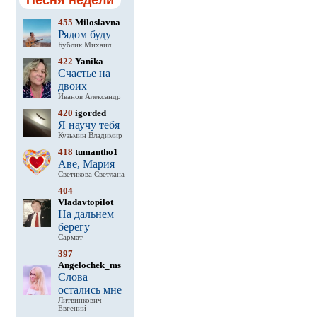
Песня недели
455
Miloslavna
Рядом буду
Бублик Михаил
422
Yanika
Счастье на
двоих
Иванов Александр
420
igorded
Я научу тебя
Кузьмин Владимир
418
tumantho1
Аве, Мария
Светикова Светлана
404
Vladavtopilot
На дальнем
берегу
Сармат
397
Angelochek_ms
Слова
остались мне
Литвинкович
Евгений