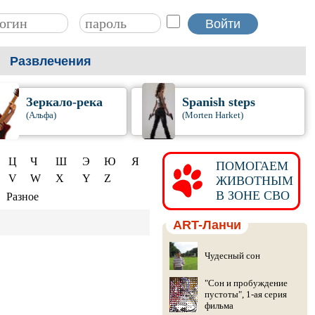
Развлечения
Зеркало-река
Spanish steps
(Альфа)
(Morten Harket)
Ц
Ч
Ш
Э
Ю
Я
ПОМОГАЕМ
V
W
X
Y
Z
ЖИВОТНЫМ
В ЗОНЕ СВО
Разное
ART-Ланчи
Чудесный сон
"Сон и пробуждение
пустоты", 1-ая серия
фильма