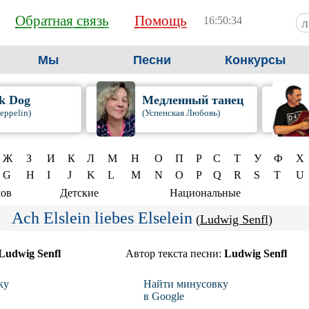
Обратная связь
Помощь
16:50:34
Мы
Песни
Конкурсы
k Dog
Медленный танец
eppelin)
(Успенская Любовь)
Ж
З
И
К
Л
М
Н
О
П
Р
С
Т
У
Ф
Х
G
H
I
J
K
L
M
N
O
P
Q
R
S
T
U
мов
Детские
Национальные
Ach Elslein liebes Elselein
(
Ludwig Senfl
)
Ludwig Senfl
Автор текста песни:
Ludwig Senfl
ку
Найти минусовку
в Google