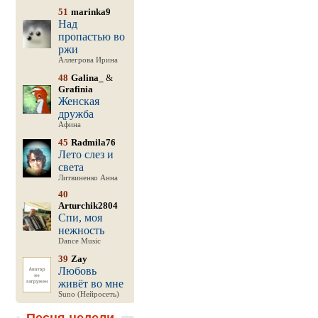
51
marinka9
Над
пропастью во
ржи
Аллегрова Ирина
48
Galina_
&
Grafinia
Женская
дружба
Афина
45
Radmila76
Лето слез и
света
Литвиненко Анна
40
Arturchik2804
Спи, моя
нежность
Dance Music
39
Zay
Любовь
живёт во мне
Suno (Нейросеть)