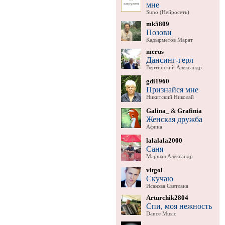
мне
Suno (Нейросеть)
mk5809
Позови
Кадырметов Марат
merus
Дансинг-герл
Вертинский Александр
gdi1960
Признайся мне
Никитский Николай
Galina_
&
Grafinia
Женская дружба
Афина
lalalala2000
Саня
Маршал Александр
vitgol
Скучаю
Исакова Светлана
Arturchik2804
Спи, моя нежность
Dance Music