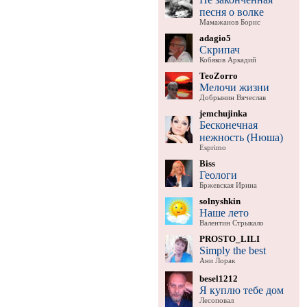
песня о волке
Мамажанов Борис
adagio5
Скрипач
Кобяков Аркадий
TeoZorro
Мелочи жизни
Добрынин Вячеслав
jemchujinka
Бесконечная
нежность (Нюша)
Esprimo
Biss
Геологи
Бржевская Ирина
solnyshkin
Наше лето
Валентин Стрыкало
PROSTO_LILI
Simply the best
Ани Лорак
besel1212
Я куплю тебе дом
Лесоповал