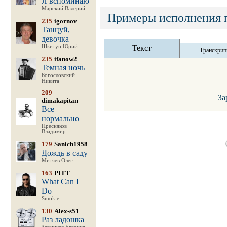
Я вспоминаю
Марский Валерий
Примеры исполнения 
235
igornov
Танцуй,
девочка
Шкитун Юрий
Текст
Транскрип
235
ifanow2
Темная ночь
Богословский
Никита
209
За
dimakapitan
Все
нормально
Пресняков
Владимир
179
Sanich1958
Дождь в саду
Митяев Олег
163
PITT
What Can I
Do
Smokie
130
Alex-s51
Раз ладошка