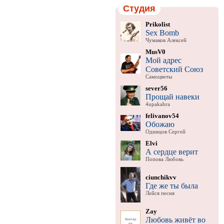
Студия
Prikolist
Sex Bomb
Чумаков Алексей
MusV0
Мой адрес
Советский Союз
Самоцветы
sever56
Прощай навеки
4upakabra
felivanov54
Обожаю
Одинцов Сергей
Elvi
А сердце верит
Попова Любовь
ciunchikvv
Где же ты была
Лейся песня
Zay
Любовь живёт во