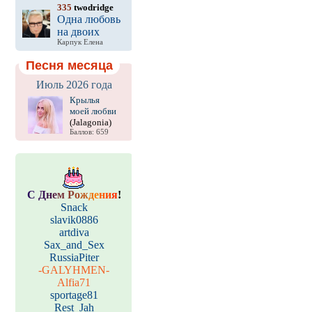
335
twodridge
Одна любовь
на двоих
Карпук Елена
Песня месяца
Июль 2026 года
Крылья
моей любви
(Jalagonia)
Баллов: 659
С
Д
н
е
м
Р
о
ж
д
е
н
и
я
!
Snack
slavik0886
artdiva
Sax_and_Sex
RussiaPiter
-GALYHMEN-
Alfia71
sportage81
Rest_Jah