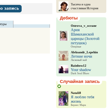
Тысяча и одна
счастливая История
Дебюты
итуры
Ostrova_v_oceane
Ария
Шамаханской
царицы (Золотой
петушок)
Оперные
Aleksandr_Lepehin
Летние ночи
Ласковый май
Rainbow12
Your shadow
Dark Soul Blues
Случайная запись
Natali8
Я люблю тебя
жизнь
Бернес Марк