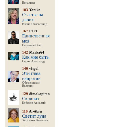
Вокализы
183
Yanika
Счастье на
двоих
Иванов Александр
167
PITT
Единственная
моя
Газманов Олег
142
Marka64
Как мне быть
Серов Александр
140
vitgol
Эти глаза
напротив
Ободзинский
Валерий
129
dimakapitan
Скрипач
Кобяков Аркадий
116
Al-Abra
Светит луна
Хурсенко Вячеслав