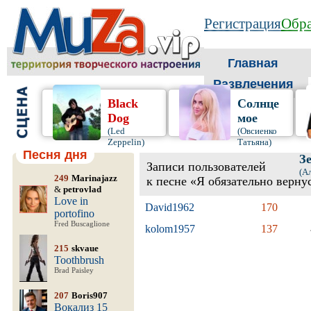
Регистрация
Обра
Главная
Развлечения
Black
Солнце
Dog
мое
(Led
(Овсиенко
Zeppelin)
Татьяна)
Песня дня
З
Записи пользователей
(А
249
Marinajazz
к песне «Я обязательно верну
&
petrovlad
Love in
David1962
170
portofino
Fred Buscaglione
kolom1957
137
215
skvaue
Toothbrush
Brad Paisley
207
Boris907
Вокализ 15