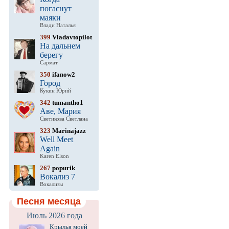
погаснут
маяки
Влади Наталья
399
Vladavtopilot
На дальнем
берегу
Сармат
350
ifanow2
Город
Кукин Юрий
342
tumantho1
Аве, Мария
Светикова Светлана
323
Marinajazz
Well Meet
Again
Karen Elson
267
popurik
Вокализ 7
Вокализы
Песня месяца
Июль 2026 года
Крылья моей