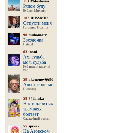
113
Miloslavna
Рядом буду
Бублик Михаил
102
RUSSMIR
Отпусти меня
Гагарина Полина
90
muhomorr
Звездочка
НайдИ
63
inani
Ах, судьба
моя, судьба
Кубанский казачий
хор
59
akononov6690
Алый тюльпан
Шоколад
58
74Timka
Нас в набитых
трамваях
болтает
Служебный роман
55
spivak
На Азовском