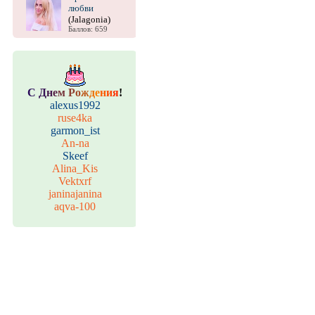
любви
(Jalagonia)
Баллов: 659
С
Д
н
е
м
Р
о
ж
д
е
н
и
я
!
alexus1992
ruse4ka
garmon_ist
An-na
Skeef
Alina_Kis
Vektxrf
janinajanina
aqva-100