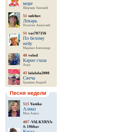
море
Шершер Зиновий
51
sulehov
Лекарь
Полотно Анатолий
51
vas707356
По белому
небу
Маршал Александр
48
volod
Карие глаза
Ахра
45
lalalala2000
Свеча
Гранкин Андрей
Песня недели
515
Yanika
Алмаз
Мон Алиса
407
-VALKYRYA-
&
1966av
Когда