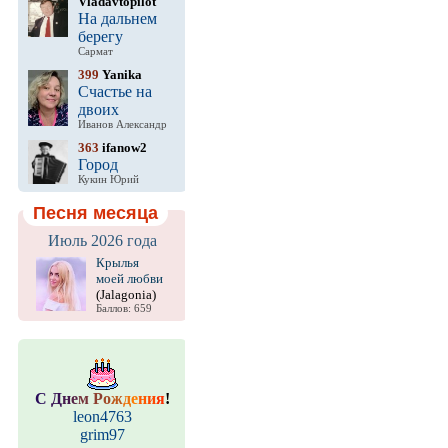
Vladavtopilot
На дальнем
берегу
Сармат
399
Yanika
Счастье на
двоих
Иванов Александр
363
ifanow2
Город
Кукин Юрий
Песня месяца
Июль 2026 года
Крылья
моей любви
(Jalagonia)
Баллов: 659
С
Д
н
е
м
Р
о
ж
д
е
н
и
я
!
leon4763
grim97