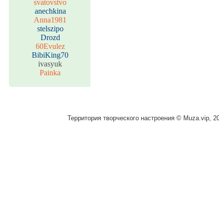
svatovstvo
anechkina
Anna1981
stelszipo
Drozd
60Evulez
BibiKing70
ivasyuk
Painka
Территория творческого настроения © Muza.vip, 2