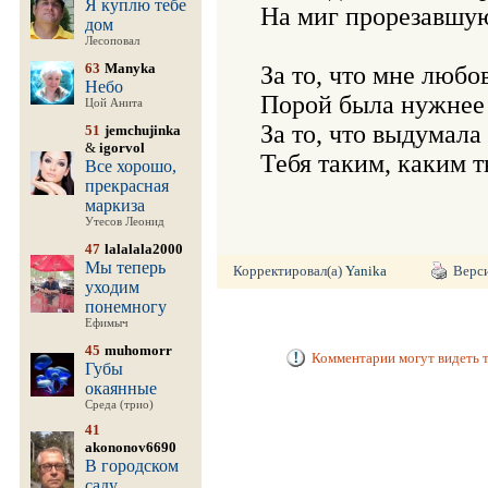
Я куплю тебе
На миг прорезавшую
дом
Лесоповал
63
Manyka
За то, что мне любов
Небо
Порой была нужнее х
Цой Анита
За то, что выдумала 
51
jemchujinka
&
igorvol
Все хорошо,
прекрасная
маркиза
Утесов Леонид
47
lalalala2000
Мы теперь
Корректировал(а)
Yanika
Верси
уходим
понемногу
Ефимыч
45
muhomorr
Комментарии могут видеть т
Губы
окаянные
Среда (трио)
41
akononov6690
В городском
саду