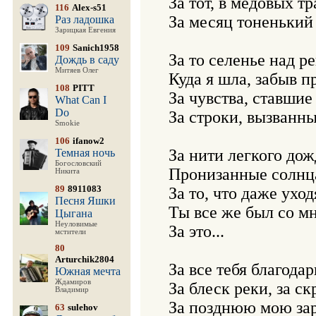
За тот, в медовых тра
116
Alex-s51
За месяц тоненький 
Раз ладошка
Зарицкая Евгения
109
Sanich1958
За то селенье над ре
Дождь в саду
Митяев Олег
Куда я шла, забыв пр
108
PITT
За чувства, ставшие 
What Can I
Do
За строки, вызванны
Smokie
106
ifanow2
За нити легкого дожд
Темная ночь
Богословский
Пронизанные солнца
Никита
89
8911083
За то, что даже уходя
Песня Яшки
Ты все же был со мно
Цыгана
Неуловимые
За это...

мстители
80
Arturchik2804
За все тебя благодар
Южная мечта
Ждамиров
За блеск реки, за ск
Владимир
За позднюю мою зар
63
sulehov