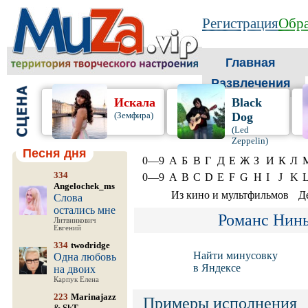
Регистрация
Обра
Главная
Развлечения
Искала
Black
(Земфира)
Dog
(Led
Zeppelin)
Песня дня
0—9
А
Б
В
Г
Д
Е
Ж
З
И
К
Л
334
0—9
A
B
C
D
E
F
G
H
I
J
K
Angelochek_ms
Из кино и мультфильмов
Д
Слова
остались мне
Романс Нин
Литвинкович
Евгений
334
twodridge
Найти минусовку
Одна любовь
в Яндексе
на двоих
Карпук Елена
223
Marinajazz
Примеры исполнения
&
SkT