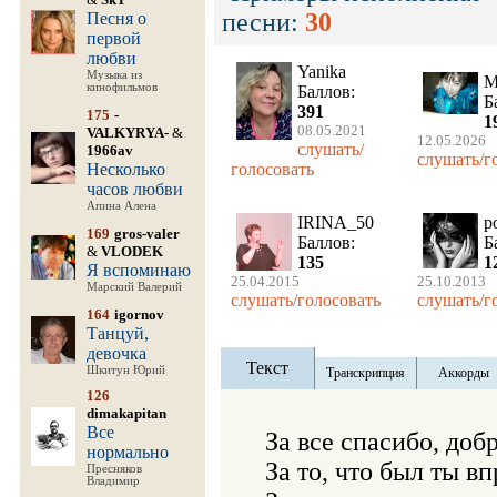
песни:
30
Песня о
первой
любви
Yanika
Музыка из
M
кинофильмов
Баллов:
Б
391
175
-
1
08.05.2021
VALKYRYA-
&
12.05.2026
слушать/
1966av
слушать/г
Несколько
голосовать
часов любви
Апина Алена
IRINA_50
p
169
gros-valer
Баллов:
Б
&
VLODEK
135
1
Я вспоминаю
25.04.2015
25.10.2013
Марский Валерий
слушать/голосовать
слушать/г
164
igornov
Танцуй,
девочка
Текст
Шкитун Юрий
Транскрипция
Аккорды
126
dimakapitan
Все
За все спасибо, добр
нормально
За то, что был ты вп
Пресняков
Владимир