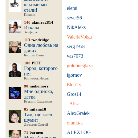
какими мы
elemi
стали!
Пикник
sever56
140
akmira2814
NikAleks
Искала
Земфира
ValeriaVolga
113
twodridge
Одна любовь на
serg1958
двоих
vas7073
Карпук Елена
106
PITT
golubueglaza
Город, которого
нет
igornov
Корнелюк Игорь
Elen13
90
muhomorr
Мне одиноко,
Gros14
детка
Кузьмин Владимир
_Alisa_
85
milana18
AlexGralek
Там, где клён
шумит
olunia-k
Дроздов Сергей
ALEXLOG
71
barmen
Море Азовское