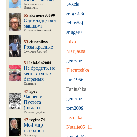
bykela
Бажиновский
Владимир
sergk256
65
akononov6690
Одиннадцатый
rebus58j
маршрут
Королев Анатолий
shuger01
inika
53
ciunchikvv
Розы красные
Marijasha
Сухачев Сергей
georyne
51
lalalala2000
Не бродить, не
Electroshka
мять в кустах
багряных
iura1956
Ефимыч
Taniushka
47
Spev
Чапаев и
georyne
Пустота
(роман)
tom2009
Разные судьбы
nezenka
47
regina74
Мой мир
Natalie05_11
наполнен
Алькасар
kayrat_65