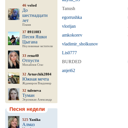
46
volod
Tanush
До
шестнадцати
egorrushka
лет
Пламя
vlorijan
37
8911083
amkokorev
Песня Яшки
Цыгана
vladimir_sholkunov
Неуловимые мстители
Lis0777
33
rena40
Отпусти
BURDED
Михайлов Стас
anjei62
32
Arturchik2804
Южная мечта
Ждамиров Владимир
32
tuleneva
Туман
Эгромжан Александр
Песня недели
525
Yanika
Алмаз