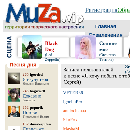
Регистрация
Обра
Главная
Развлечения
Black
Солнце
Dog
мое
(Led
(Овсиенко
Zeppelin)
Татьяна)
Песня дня
З
Записи пользователей
(А
265
igorded
к песне «Я хочу побыть с то
Я научу тебя
Сергей)
Кузьмин Владимир
245
bagira70
VETER36
Доказано
Земфира
IgorLuPro
202
popurik
anutochkaaa
Позови
Тирольский Вадим
StarFox
152
dimakapitan
MashaM
Дивись же,