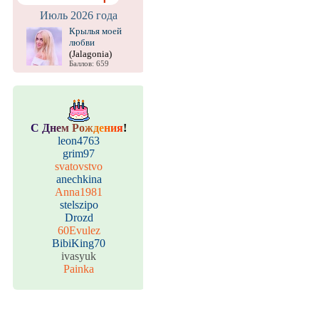
Июль 2026 года
Крылья моей
любви
(Jalagonia)
Баллов: 659
С
Д
н
е
м
Р
о
ж
д
е
н
и
я
!
leon4763
grim97
svatovstvo
anechkina
Anna1981
stelszipo
Drozd
60Evulez
BibiKing70
ivasyuk
Painka