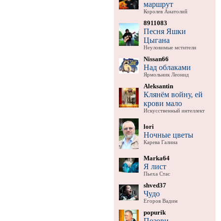
маршрут
Королев Анатолий
8911083
Песня Яшки
Цыгана
Неуловимые мстители
Nissan66
Над облаками
Ярмольник Леонид
Aleksantin
Клянём войну, ей
крови мало
Искусственный интеллект
lori
Ночные цветы
Карева Галина
Marka64
Я лист
Пьеха Стас
shved37
Чудо
Егоров Вадим
popurik
Позови