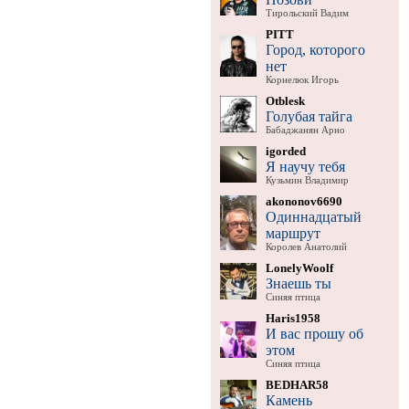
Тирольский Вадим
PITT
Город, которого
нет
Корнелюк Игорь
Otblesk
Голубая тайга
Бабаджанян Арно
igorded
Я научу тебя
Кузьмин Владимир
akononov6690
Одиннадцатый
маршрут
Королев Анатолий
LonelyWoolf
Знаешь ты
Синяя птица
Haris1958
И вас прошу об
этом
Синяя птица
BEDHAR58
Камень