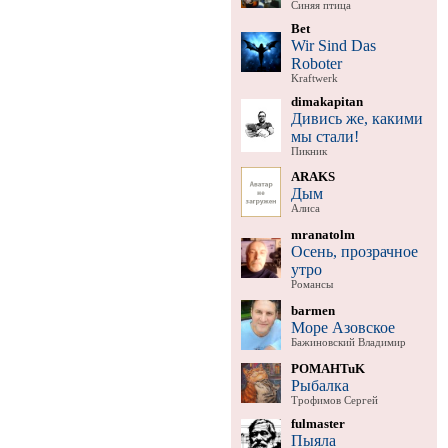
Синяя птица
Bet
Wir Sind Das
Roboter
Kraftwerk
dimakapitan
Дивись же, какими
мы стали!
Пикник
ARAKS
Дым
Алиса
mranatolm
Осень, прозрачное
утро
Романсы
barmen
Море Азовское
Бажиновский Владимир
POMAHTuK
Рыбалка
Трофимов Сергей
fulmaster
Пыяла