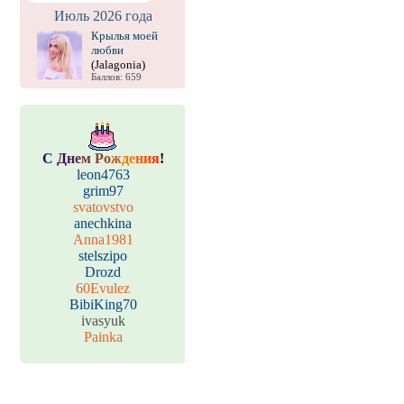
Июль 2026 года
Крылья моей
любви
(Jalagonia)
Баллов: 659
С
Д
н
е
м
Р
о
ж
д
е
н
и
я
!
leon4763
grim97
svatovstvo
anechkina
Anna1981
stelszipo
Drozd
60Evulez
BibiKing70
ivasyuk
Painka