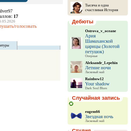
Тысяча и одна
счастливая История
ilver97
аллов:
17
Дебюты
6.05.2026
лушать/голосовать
Ostrova_v_oceane
Ария
Шамаханской
титуры
царицы (Золотой
петушок)
Оперные
Aleksandr_Lepehin
Летние ночи
Ласковый май
Rainbow12
Your shadow
Dark Soul Blues
Случайная запись
eugem66
Звездная ночь
Ласковый май
Студия