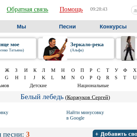
Обратная связь
Помощь
09:28:43
Мы
Песни
Конкурсы
нце мое
Зеркало-река
енко Татьяна)
(Альфа)
Ж
З
И
К
Л
М
Н
О
П
Р
С
Т
У
Ф
Х
G
H
I
J
K
L
M
N
O
P
Q
R
S
T
U
ьмов
Детские
Национальные
Белый лебедь
(
Коржуков Сергей
)
овку
Найти минусовку
в Google
 песни:
3