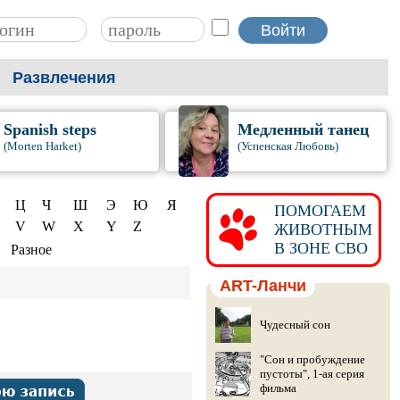
Развлечения
Spanish steps
Медленный танец
(Morten Harket)
(Успенская Любовь)
Ц
Ч
Ш
Э
Ю
Я
ПОМОГАЕМ
V
W
X
Y
Z
ЖИВОТНЫМ
В ЗОНЕ СВО
Разное
ART-Ланчи
Чудесный сон
"Сон и пробуждение
пустоты", 1-ая серия
фильма