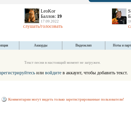
LeoKor
S
Баллов:
19
Б
17.09.2022
1
слушать/голосовать
с
ипция
Аккорды
Видеоклип
Ноты и пар
Текст песни в настоящий момент не загружен.
арегистрируйтесь
или
войдите
в аккаунт, чтобы добавить текст.
Комментарии могут видеть только зарегистрированные пользователи!