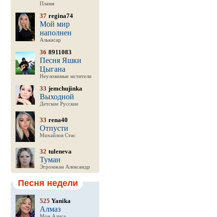
Пламя
37
regina74
Мой мир
наполнен
Алькасар
36
8911083
Песня Яшки
Цыгана
Неуловимые мстители
33
jemchujinka
Выходной
Детские Русские
33
rena40
Отпусти
Михайлов Стас
32
tuleneva
Туман
Эгромжан Александр
Песня недели
525
Yanika
Алмаз
Мон Алиса