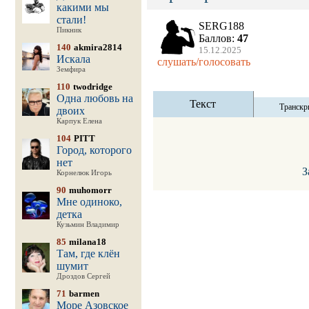
какими мы
стали!
SERG188
Пикник
Баллов:
47
140
akmira2814
15.12.2025
Искала
слушать/голосовать
Земфира
110
twodridge
Одна любовь на
Текст
Транскр
двоих
Карпук Елена
104
PITT
Город, которого
нет
З
Корнелюк Игорь
90
muhomorr
Мне одиноко,
детка
Кузьмин Владимир
85
milana18
Там, где клён
шумит
Дроздов Сергей
71
barmen
Море Азовское