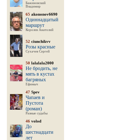
Бажиновский
Владимир
65
akononov6690
Одиннадцатый
маршрут
Королев Анатолий
52
ciunchikvv
Розы красные
Сухачев Сергей
50
lalalala2000
Не бродить, не
мять в кустах
багряных
Ефимыч
47
Spev
Чапаев и
Пустота
(роман)
Разные судьбы
46
volod
До
шестнадцати
лет