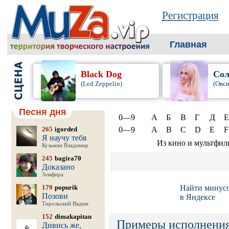
Регистрация
Главная
Black Dog
Сол
(Led Zeppelin)
(Овси
Песня дня
0—9
А
Б
В
Г
Д
Е
265
igorded
0—9
A
B
C
D
E
F
Я научу тебя
Из кино и мультфил
Кузьмин Владимир
245
bagira70
Доказано
Земфира
179
popurik
Найти минус
Позови
в Яндексе
Тирольский Вадим
152
dimakapitan
Примеры исполнения
Дивись же,