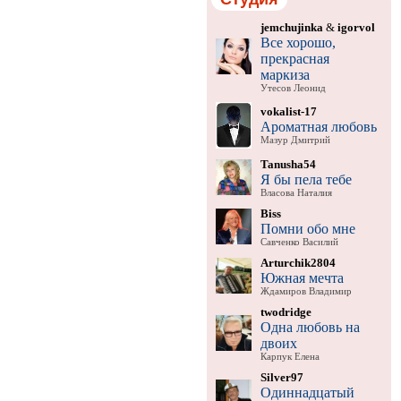
jemchujinka
&
igorvol
Все хорошо,
прекрасная
маркиза
Утесов Леонид
vokalist-17
Ароматная любовь
Мазур Дмитрий
Tanusha54
Я бы пела тебе
Власова Наталия
Biss
Помни обо мне
Савченко Василий
Arturchik2804
Южная мечта
Ждамиров Владимир
twodridge
Одна любовь на
двоих
Карпук Елена
Silver97
Одиннадцатый