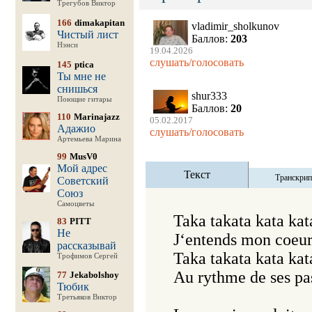
Трегубов Виктор
166
dimakapitan
vladimir_sholkunov
Чистый лист
Баллов:
203
Нэнси
19.04.2026
слушать/голосовать
145
ptica
Ты мне не
снишься
shur333
Поющие гитары
Баллов:
20
110
Marinajazz
05.02.2017
Адажио
слушать/голосовать
Артемьева Марина
99
MusV0
Мой адрес
Текст
Транскри
Советский
Союз
Самоцветы
Taka takata kata kata
83
PITT
Не
J‘entends mon coeur 
рассказывай
Taka takata kata kata
Трофимов Сергей
Au rythme de ses pas
77
Jekabolshoy
Тюбик
Третьяков Виктор