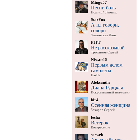
Mingo57
Песни боль
Портной Леонид
StarFox
А ты говори,
говори
Улановская Инна
PITT
Не рассказывай
Трофимов Сергей
Nissan66
Первым делом
самолеты
На-На
Aleksantin
Диана Гурцкая
Искусственный интеллект
kir4
Осенняя женщина
Захаров Сергей
lesha
Ветерок
Воскресение
serweb
Ах, судьба моя,