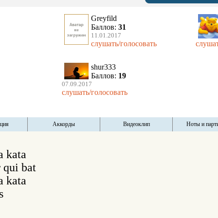
Greyfild
Баллов:
31
11.01.2017
слушать/голосовать
слушат
shur333
Баллов:
19
07.09.2017
слушать/голосовать
пция
Аккорды
Видеоклип
Ноты и парт
 kata

qui bat

 kata


