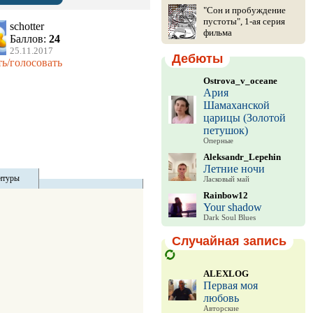
"Сон и пробуждение
пустоты", 1-ая серия
schotter
фильма
Баллов:
24
25.11.2017
Дебюты
ь/голосовать
Ostrova_v_oceane
Ария
Шамаханской
царицы (Золотой
петушок)
Оперные
Aleksandr_Lepehin
Летние ночи
итуры
Ласковый май
Rainbow12
Your shadow
Dark Soul Blues
Случайная запись
ALEXLOG
Первая моя
любовь
Авторские