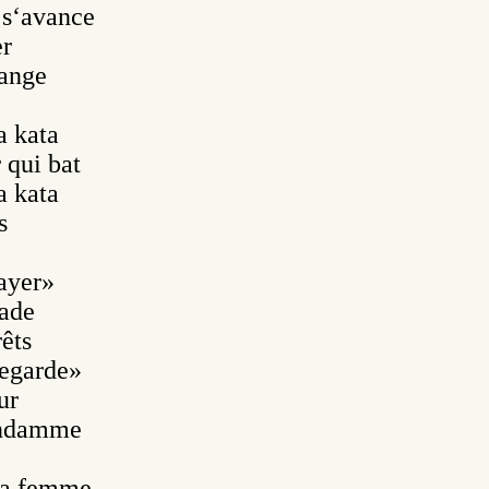
 s‘avance

r

ange

 kata

qui bat

 kata



yer»

ade

êts

egarde» 

r

ndamme

sa femme
