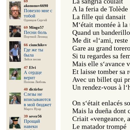
La sangria coulait 

69
akononov6690
A la feria de Tolède

Повезло мне с
La fille qui dansait 

тобой
Одинцов Сергей
M‘était montée à la t
69
Mingo57
Quand un banderillo 
Песни боль
Портной Леонид
Me dit «l‘ami, reste
66
ciunchikvv
Gare au grand torero 
Где же ты
Si tu regardes sa fe
была
Лейся песня
Mais elle s‘avance v
47
Elvi
Et laisse tomber sa r
А сердце
верит
Avec un billet qui pr
Попова Любовь
Un rendez-vous à l‘h
40
dictirlor
Слезы не
вписываются
On s‘était enlacés so
в мой бюджет
Mais la dueña dont c‘
Марго Нуар
39
sever56
Criait «vengeance, a
Прощай
Le matador trompé

навеки