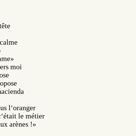
ête



 calme



mme»

ers moi 

ose

opose

acienda

us l‘oranger

était le métier

ux arènes !»
