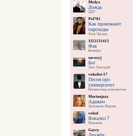
Medya
Дождь
ДДТ
Pol701
Как провожают
пароходы
Хиль Эдуард
1112131415
Фая
Колибри
suvoryj
Бог
Лепс Григорий
vokalist-17
Песня про
университет
Неизвестные исполнители
Marinajazz
Адажио
Артемьева Марина
volod
Вокализ 7
Вокализы
Garry
Дружба