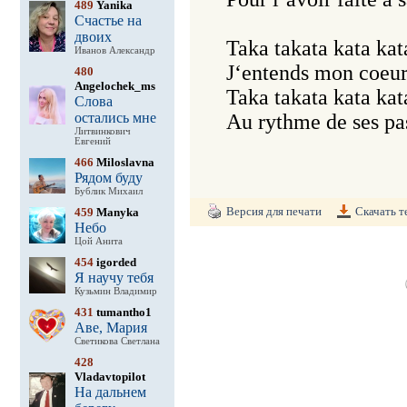
489
Yanika
Счастье на
двоих
Taka takata kata kata
Иванов Александр
J‘entends mon coeur 
480
Angelochek_ms
Taka takata kata kata
Слова
остались мне
Au rythme de ses pa
Литвинкович
Евгений
466
Miloslavna
Рядом буду
Бублик Михаил
Версия для печати
Скачать т
459
Manyka
Небо
Цой Анита
454
igorded
Я научу тебя
Кузьмин Владимир
431
tumantho1
Аве, Мария
Светикова Светлана
428
Vladavtopilot
На дальнем