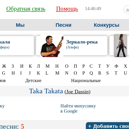
Обратная связь
Помощь
14:46:50
Мы
Песни
Конкурсы
кала
Зеркало-река
фира)
(Альфа)
Ж
З
И
К
Л
М
Н
О
П
Р
С
Т
У
Ф
Х
G
H
I
J
K
L
M
N
O
P
Q
R
S
T
U
мов
Детские
Национальные
Taka Takata
(
Joe Dassin
)
ку
Найти минусовку
в Google
песни:
5