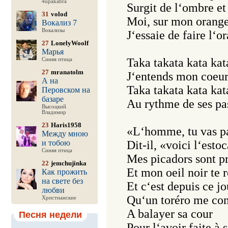
4upakabra
Surgit de l‘ombre et
31
volod
Moi, sur mon orange
Вокализ 7
Вокализы
J‘essaie de faire l‘or
27
LonelyWoolf
Марья
Taka takata kata kata
Синяя птица
27
mranatolm
J‘entends mon coeur 
А на
Taka takata kata kata
Перовском на
базаре
Au rythme de ses pas
Высоцкий
Владимир
23
Haris1958
«L‘homme, tu vas pa
Между мною
и тобою
Dit-il, «voici l‘estoc
Синяя птица
Mes picadors sont pr
22
jemchujinka
Et mon oeil noir te r
Как прожить
на свете без
Et c‘est depuis ce jou
любви
Qu‘un toréro me co
Христианские
A balayer sa cour

Песня недели
Pour l‘avoir faite à 