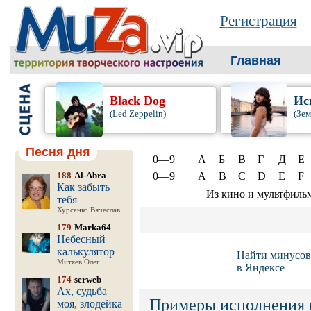
Регистрация
Главная
Black Dog
Ис
(Led Zeppelin)
(Зем
Песня дня
0—9
А
Б
В
Г
Д
Е
188
Al-Abra
0—9
A
B
C
D
E
F
Как забыть
Из кино и мультфиль
тебя
Хурсенко Вячеслав
179
Marka64
Небесный
калькулятор
Найти минусов
Митяев Олег
в Яндексе
174
serweb
Ах, судьба
Примеры исполнения 
моя, злодейка