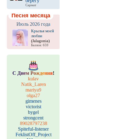
берегу
Сармат
Песня месяца
Июль 2026 года
Крылья моей
любви
(Jalagonia)
Баллов: 659
С
Д
н
е
м
Р
о
ж
д
е
н
и
я
!
kulav
Natik_Laren
mariya9
olga27
gimenes
victorist
bygel
strongcent
89028797238
Spiteful-listener
FeklistOff_Project