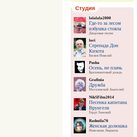
Студия
lalalala2000
Где-то за лесом
избушка стояла
Дворовые песни
lori
Серенада Дон
Кихота
Басков Николай
Pusha
Осень, не плачь
Бриллиантовый дождь
Grafinia
Дружба
Могилевский Анатолий
NikSFilm2014
Песенка капитана
Врунгеля
Гердт Зиновий
Radmila76
Женская долюшка
Николаева Людмила