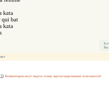
 kata

qui bat

 kata

s
Ест
Вы 
екст
Комментарии могут видеть только зарегистрированные пользователи!