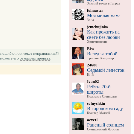
Зимний вечер в Гаграх
fulmaster
Моя милая мама
Зона
jemchujinka
Как прожить на
свете без любви
Христианские
Biss
Вслед за тобой
ь ошибки или текст неправильный?
можете его
откорректировать
.
Трошин Владимир
24680
Седьмой лепесток
Hi-Fi
Ivan02
Ребята 70-й
широты
Пожлаков Станислав
solnyshkin
В городском саду
Блантер Матвей
acvet1
Раненый солнцем
Сумишевский Ярослав