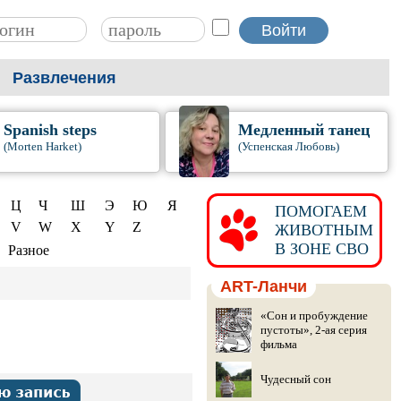
Развлечения
Spanish steps
Медленный танец
(Morten Harket)
(Успенская Любовь)
Ц
Ч
Ш
Э
Ю
Я
ПОМОГАЕМ
V
W
X
Y
Z
ЖИВОТНЫМ
В ЗОНЕ СВО
Разное
ART-Ланчи
«Сон и пробуждение
пустоты», 2-ая серия
фильма
Чудесный сон