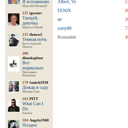
Я вспоминаю
Albert_Vy
1
Марский Валерий
FENIX
4
235
igornov
Танцуй,
str
2
девочка
Шкитун Юрий
yuriy88
7
235
ifanow2
Romanlab
4
Темная ночь
Богословский
Никита
209
dimakapitan
Все
нормально
Пресняков
Владимир
179
Sanich1958
Дождь в саду
Митяев Олег
163
PITT
What Can I
Do
Smokie
104
Angela1968
Поздно