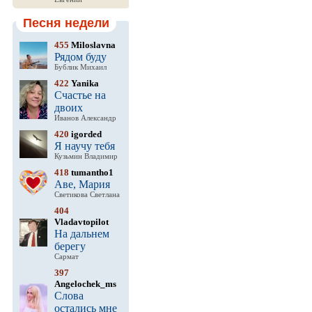
Песня недели
455
Miloslavna
Рядом буду
Бублик Михаил
422
Yanika
Счастье на
двоих
Иванов Александр
420
igorded
Я научу тебя
Кузьмин Владимир
418
tumantho1
Аве, Мария
Светикова Светлана
404
Vladavtopilot
На дальнем
берегу
Сармат
397
Angelochek_ms
Слова
остались мне