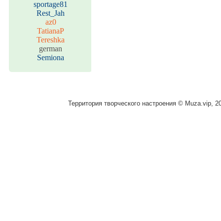
sportage81
Rest_Jah
az0
TatianaP
Tereshka
german
Semiona
Территория творческого настроения © Muza.vip, 2