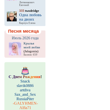
Литвинкович
Евгений
335
twodridge
Одна любовь
на двоих
Карпук Елена
Песня месяца
Июль 2026 года
Крылья
моей любви
(Jalagonia)
Баллов: 659
С
Д
н
е
м
Р
о
ж
д
е
н
и
я
!
Snack
slavik0886
artdiva
Sax_and_Sex
RussiaPiter
-GALYHMEN-
Alfia71