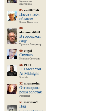
Бужинская
Екатерина
85
vas707356
Назову тебя
облаком
Быков Вячеслав
80
akononov6690
В городском
саду
Трошин Владимир
60
vitgol
Скучаю
Исакова Светлана
56
PITT
I'Ll Meet You
At Midnight
Smokie
52
mranatolm
Отговорила
роща золотая
Романсы
51
marinka9
Над
пропастью во