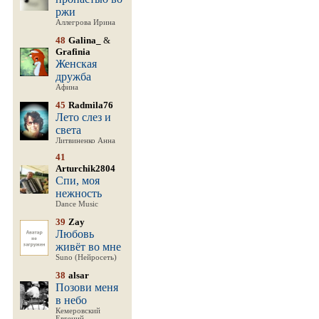
ржи
Аллегрова Ирина
48
Galina_
&
Grafinia
Женская
дружба
Афина
45
Radmila76
Лето слез и
света
Литвиненко Анна
41
Arturchik2804
Спи, моя
нежность
Dance Music
39
Zay
Любовь
живёт во мне
Suno (Нейросеть)
38
alsar
Позови меня
в небо
Кемеровский
Евгений