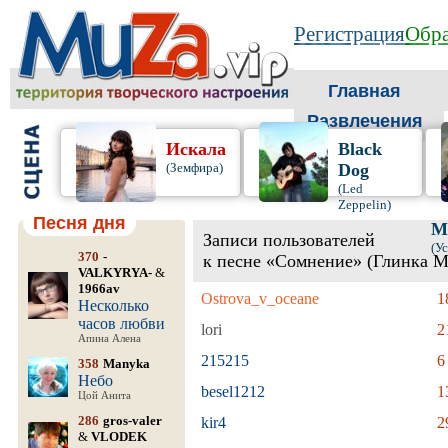
Регистрация
Обра
Главная
Развлечения
Искала
Black
(Земфира)
Dog
(Led
Zeppelin)
Песня дня
М
Записи пользователей
(У
370
-
к песне «Сомнение» (Глинка 
VALKYRYA-
&
1966av
Ostrova_v_oceane
1
Несколько
часов любви
lori
2
Апина Алена
215215
6
358
Manyka
Небо
besel1212
1
Цой Анита
286
gros-valer
kir4
2
&
VLODEK