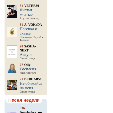
31
VETER36
Листья
желтые
Агутин Леонид
31
A_VOKaDA
Песенка о
сказке
Никитины Сергей и
Татьяна
28
SASHA-
NEXT
Август
Синяя птица
27
Olly
Edelweiss
Julie Andrews
21
BEDHAR58
Не обижайся
на меня
Синяя птица
Песня недели
536
Angelochek_ms