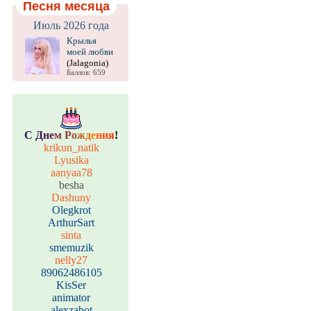
Песня месяца
Июль 2026 года
Крылья
моей любви
(Jalagonia)
Баллов: 659
С
Д
н
е
м
Р
о
ж
д
е
н
и
я
!
krikun_natik
Lyusika
aanyaa78
besha
Dashuny
Olegkrot
ArthurSart
sinta
smemuzik
nelly27
89062486105
KisSer
animator
alexzabot