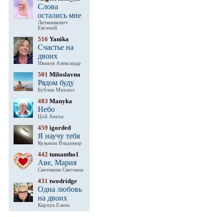
Слова
остались мне
Литвинкович
Евгений
516
Yanika
Счастье на
двоих
Иванов Александр
501
Miloslavna
Рядом буду
Бублик Михаил
483
Manyka
Небо
Цой Анита
459
igorded
Я научу тебя
Кузьмин Владимир
442
tumantho1
Аве, Мария
Светикова Светлана
431
twodridge
Одна любовь
на двоих
Карпук Елена