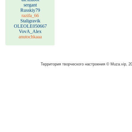
sergant
Russkiy79
razifa_66
Staligravik
OLEOLE050667
VovA_Alex
anutochkaaa
Территория творческого настроения © Muza.vip, 2