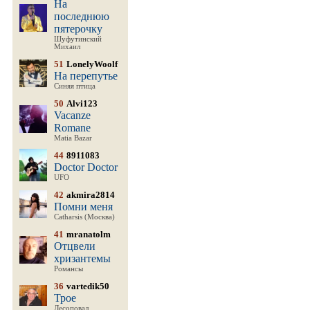
На
последнюю
пятерочку
Шуфутинский
Михаил
51
LonelyWoolf
На перепутье
Синяя птица
50
Alvi123
Vacanze
Romane
Matia Bazar
44
8911083
Doctor Doctor
UFO
42
akmira2814
Помни меня
Catharsis (Москва)
41
mranatolm
Отцвели
хризантемы
Романсы
36
vartedik50
Трое
Лесоповал