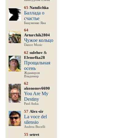
65
Natulichka
Баллада о
счастье
Бакуменко Яна
64
Arturchik2804
Чужое кольцо
Dance Music
62
sulehov
&
Eleno4ka28
Прощальная
осень
Ждамиров
Владимир
62
akononov6690
You Are My
Destiny
Paul Anka
57
Alex-sir
La voce del
silensio
Andrea Bocelli
55
setret