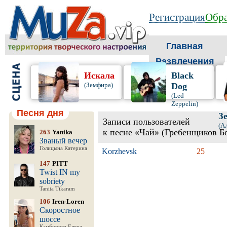
Регистрация
Обра
Главная
Развлечения
Искала
Black
(Земфира)
Dog
(Led
Zeppelin)
Песня дня
З
Записи пользователей
(А
к песне «Чай» (Гребенщиков Б
263
Yanika
Званый вечер
Голицына Катерина
Korzhevsk
25
147
PITT
Twist IN my
sobriety
Tanita Tikaram
106
Iren-Loren
Скоростное
шоссе
Камбурова Елена