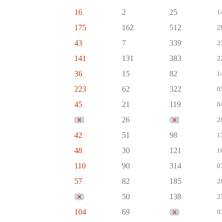
16
2
25
1
175
162
512
2
43
7
339
2
141
131
383
2
36
15
82
1
223
62
322
0
45
21
119
0
26
2
42
51
98
1
48
30
121
1
110
90
314
0
57
82
185
2
50
138
2
104
69
0