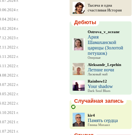
1.07.2024 г.
Тысяча и одна
0.06.2024 г.
счастливая История
9.04.2024 г.
Дебюты
6.02.2024 г.
Ostrova_v_oceane
Ария
7.12.2023 г.
Шамаханской
2.11.2022 г.
царицы (Золотой
петушок)
6.11.2022 г.
Оперные
Aleksandr_Lepehin
6.11.2022 г.
Летние ночи
Ласковый май
4.08.2022 г.
Rainbow12
3.07.2022 г.
Your shadow
Dark Soul Blues
3.05.2022 г.
Случайная запись
6.02.2022 г.
6.10.2021 г.
kir4
Память сердца
3.07.2021 г.
Глинка Михаил
1.07.2021 г.