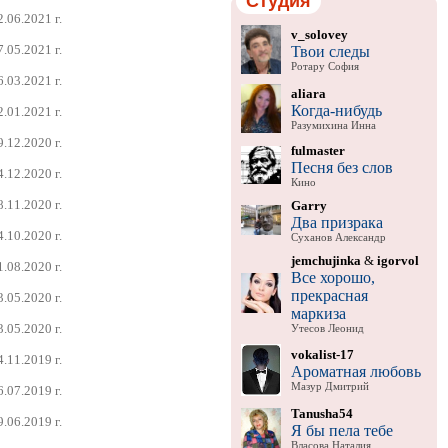
Студия
2.06.2021 г.
v_solovey
7.05.2021 г.
Твои следы
Ротару София
6.03.2021 г.
aliara
Когда-нибудь
2.01.2021 г.
Разумихина Инна
9.12.2020 г.
fulmaster
Песня без слов
4.12.2020 г.
Кино
8.11.2020 г.
Garry
Два призрака
4.10.2020 г.
Суханов Александр
jemchujinka
&
igorvol
1.08.2020 г.
Все хорошо,
прекрасная
3.05.2020 г.
маркиза
3.05.2020 г.
Утесов Леонид
vokalist-17
4.11.2019 г.
Ароматная любовь
Мазур Дмитрий
6.07.2019 г.
Tanusha54
9.06.2019 г.
Я бы пела тебе
Власова Наталия