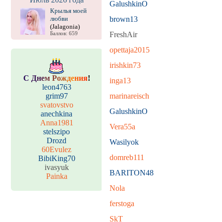
GalushkinO
Крылья моей
любви
brown13
(Jalagonia)
FreshAir
Баллов: 659
opettaja2015
irishkin73
С
Д
н
е
м
Р
о
ж
д
е
н
и
я
!
inga13
leon4763
grim97
marinareisch
svatovstvo
GalushkinO
anechkina
Anna1981
Vera55a
stelszipo
Drozd
Wasilyok
60Evulez
domreb111
BibiKing70
ivasyuk
BARITON48
Painka
Nola
ferstoga
SkT