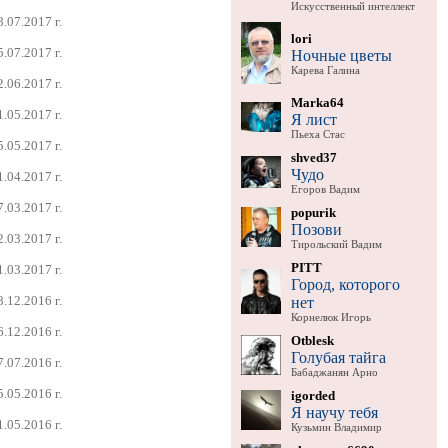
Искусственный интеллект
8.07.2017 г.
lori
5.07.2017 г.
Ночные цветы
Карева Галина
2.06.2017 г.
Marka64
1.05.2017 г.
Я лист
Пьеха Стас
5.05.2017 г.
shved37
Чудо
1.04.2017 г.
Егоров Вадим
7.03.2017 г.
popurik
Позови
2.03.2017 г.
Тирольский Вадим
PITT
1.03.2017 г.
Город, которого
8.12.2016 г.
нет
Корнелюк Игорь
6.12.2016 г.
Otblesk
Голубая тайга
7.07.2016 г.
Бабаджанян Арно
5.05.2016 г.
igorded
Я научу тебя
1.05.2016 г.
Кузьмин Владимир