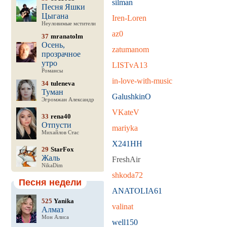
silman
Песня Яшки
Цыгана
Iren-Loren
Неуловимые мстители
az0
37
mranatolm
Осень,
zatumanom
прозрачное
утро
LISTvA13
Романсы
in-love-with-music
34
tuleneva
Туман
GalushkinO
Эгромжан Александр
VKateV
33
rena40
Отпусти
mariyka
Михайлов Стас
X241HH
29
StarFox
Жаль
FreshAir
NikaDim
shkoda72
Песня недели
ANATOLIA61
525
Yanika
valinat
Алмаз
Мон Алиса
well150