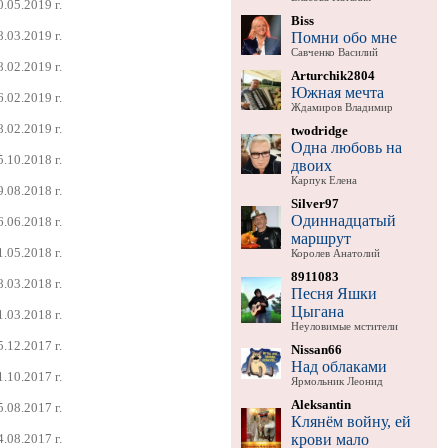
0.05.2019 г.
Biss
8.03.2019 г.
Помни обо мне
Савченко Василий
8.02.2019 г.
Arturchik2804
Южная мечта
6.02.2019 г.
Ждамиров Владимир
8.02.2019 г.
twodridge
Одна любовь на
5.10.2018 г.
двоих
Карпук Елена
9.08.2018 г.
Silver97
Одиннадцатый
6.06.2018 г.
маршрут
1.05.2018 г.
Королев Анатолий
8911083
8.03.2018 г.
Песня Яшки
Цыгана
1.03.2018 г.
Неуловимые мстители
5.12.2017 г.
Nissan66
Над облаками
1.10.2017 г.
Ярмольник Леонид
Aleksantin
5.08.2017 г.
Клянём войну, ей
крови мало
4.08.2017 г.