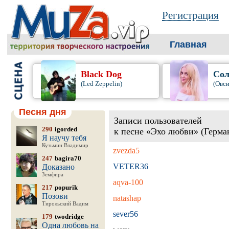
Регистрация
Главная
Black Dog
Сол
(Led Zeppelin)
(Овси
Песня дня
Записи пользователей
290
igorded
к песне «Эхо любви» (Герма
Я научу тебя
Кузьмин Владимир
zvezda5
247
bagira70
VETER36
Доказано
Земфира
aqva-100
217
popurik
Позови
natashap
Тирольский Вадим
sever56
179
twodridge
Одна любовь на