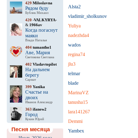
429
Miloslavna
Alsta2
Рядом буду
Бублик Михаил
vladimir_sholkunov
420
-VALKYRYA-
&
1966av
Yuliya
Когда погаснут
nadezhda4
маяки
Влади Наталья
wados
404
tumantho1
Аве, Мария
regina74
Светикова Светлана
jlu3
402
Vladavtopilot
На дальнем
telmar
берегу
Сармат
blade
399
Yanika
Счастье на
MarinaVZ
двоих
tanusha15
Иванов Александр
363
ifanow2
lara141267
Город
Кукин Юрий
Demmi
Песня месяца
Yambex
Июль 2026 года