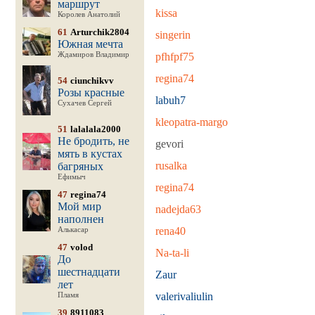
маршрут
kissa
Королев Анатолий
61
Arturchik2804
singerin
Южная мечта
Ждамиров Владимир
pfhfpf75
regina74
54
ciunchikvv
Розы красные
labuh7
Сухачев Сергей
kleopatra-margo
51
lalalala2000
Не бродить, не
gevori
мять в кустах
rusalka
багряных
Ефимыч
regina74
47
regina74
Мой мир
nadejda63
наполнен
rena40
Алькасар
47
volod
Na-ta-li
До
шестнадцати
Zaur
лет
valerivaliulin
Пламя
39
8911083