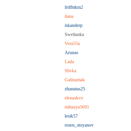
frdfhtkm2
ilana
iskanderp
Swetlanka
Vera55a
Arunas
Lada
Slivka
Galinamak
zhanatas25
elenaskvo
mihasya5691
lesik57
rosen_stoyanov