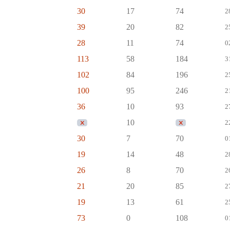
30
17
74
2
39
20
82
2
28
11
74
0
113
58
184
3
102
84
196
2
100
95
246
2
36
10
93
2
10
2
30
7
70
0
19
14
48
2
26
8
70
2
21
20
85
2
19
13
61
2
73
0
108
0