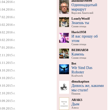
akononov6690
1.04.2016 г.
Одиннадцатый
маршрут
1.04.2016 г.
Королев Анатолий
7.02.2016 г.
LonelyWoolf
Знаешь ты
6.02.2016 г.
Синяя птица
Haris1958
4.02.2016 г.
И вас прошу об
3.02.2016 г.
этом
Синяя птица
7.01.2016 г.
BEDHAR58
Камень
2.11.2015 г.
Синяя птица
6.11.2015 г.
Bet
Wir Sind Das
4.10.2015 г.
Roboter
Kraftwerk
9.10.2015 г.
dimakapitan
Дивись же, какими
9.10.2015 г.
мы стали!
2.10.2015 г.
Пикник
ARAKS
8.09.2015 г.
Дым
Алиса
0.09.2015 г.