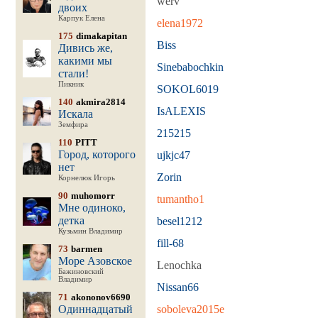
werv
двоих
Карпук Елена
elena1972
175
dimakapitan
Biss
Дивись же,
какими мы
Sinebabochkin
стали!
Пикник
SOKOL6019
140
akmira2814
IsALEXIS
Искала
Земфира
215215
110
PITT
Город, которого
ujkjc47
нет
Zorin
Корнелюк Игорь
90
muhomorr
tumantho1
Мне одиноко,
детка
besel1212
Кузьмин Владимир
fill-68
73
barmen
Море Азовское
Lenochka
Бажиновский
Владимир
Nissan66
71
akononov6690
Одиннадцатый
soboleva2015e