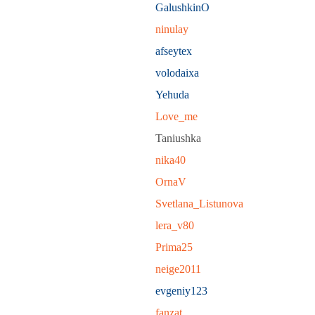
GalushkinO
ninulay
afseytex
volodaixa
Yehuda
Love_me
Taniushka
nika40
OrnaV
Svetlana_Listunova
lera_v80
Prima25
neige2011
evgeniy123
fanzat