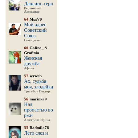
Дансинг-герл
Вертинский
Александр
64
MusV0
Мой адрес
Советский
Союз
Самоцветы
60
Galina_
&
Grafinia
Женская
дружба
Афина
57
serweb
Ах, судьба
моя, злодейка
Трегубов Виктор
56
marinka9
Над
пропастью во
ржи
Аллегрова Ирина
55
Radmila76
Лето слез и