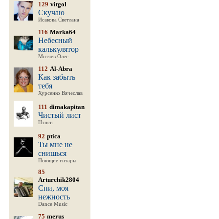
129
vitgol
Скучаю
Исакова Светлана
116
Marka64
Небесный
калькулятор
Митяев Олег
112
Al-Abra
Как забыть
тебя
Хурсенко Вячеслав
111
dimakapitan
Чистый лист
Нэнси
92
ptica
Ты мне не
снишься
Поющие гитары
85
Arturchik2804
Спи, моя
нежность
Dance Music
75
merus