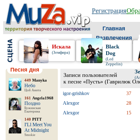
Регистрация
Обра
Главная
Развлечения
Искала
Black
(Земфира)
Dog
(Led
Zeppelin)
Песня дня
З
Записи пользователей
(А
449
Manyka
к песне «Пусть» (Гаврилюк Ол
Небо
Цой Анита
igor-grishkov
37
161
Angela1968
Alexgor
28
Поздно
Бужинская
Екатерина
Alexgor
15
140
PITT
I'Ll Meet You
At Midnight
Smokie