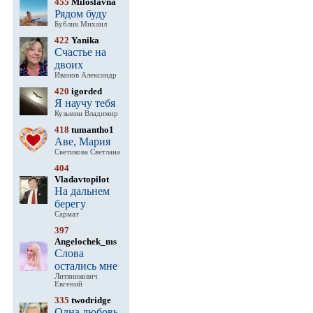
455
Miloslavna
Рядом буду
Бублик Михаил
422
Yanika
Счастье на
двоих
Иванов Александр
420
igorded
Я научу тебя
Кузьмин Владимир
418
tumantho1
Аве, Мария
Светикова Светлана
404
Vladavtopilot
На дальнем
берегу
Сармат
397
Angelochek_ms
Слова
остались мне
Литвинкович
Евгений
335
twodridge
Одна любовь