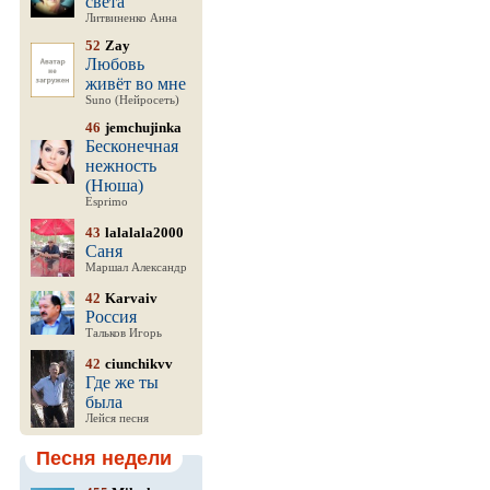
света
Литвиненко Анна
52
Zay
Любовь
живёт во мне
Suno (Нейросеть)
46
jemchujinka
Бесконечная
нежность
(Нюша)
Esprimo
43
lalalala2000
Саня
Маршал Александр
42
Karvaiv
Россия
Тальков Игорь
42
ciunchikvv
Где же ты
была
Лейся песня
Песня недели