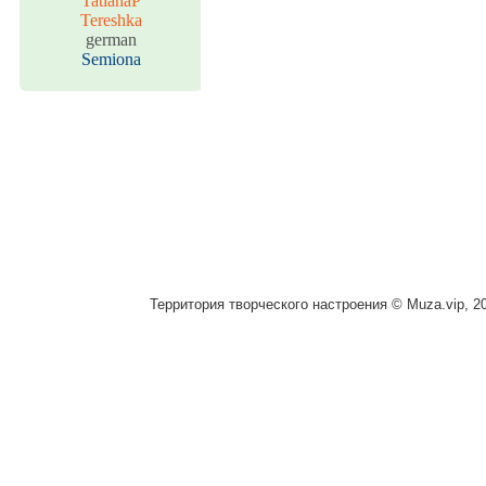
TatianaP
Tereshka
german
Semiona
Территория творческого настроения © Muza.vip, 2