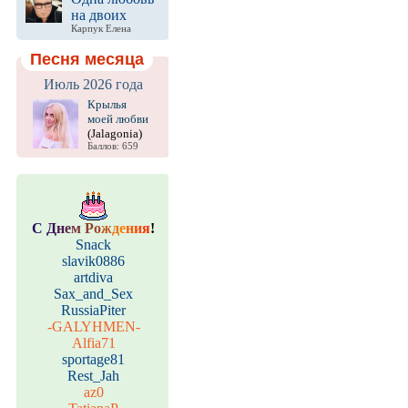
на двоих
Карпук Елена
Песня месяца
Июль 2026 года
Крылья
моей любви
(Jalagonia)
Баллов: 659
С
Д
н
е
м
Р
о
ж
д
е
н
и
я
!
Snack
slavik0886
artdiva
Sax_and_Sex
RussiaPiter
-GALYHMEN-
Alfia71
sportage81
Rest_Jah
az0