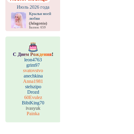
Июль 2026 года
Крылья моей
любви
(Jalagonia)
Баллов: 659
С
Д
н
е
м
Р
о
ж
д
е
н
и
я
!
leon4763
grim97
svatovstvo
anechkina
Anna1981
stelszipo
Drozd
60Evulez
BibiKing70
ivasyuk
Painka