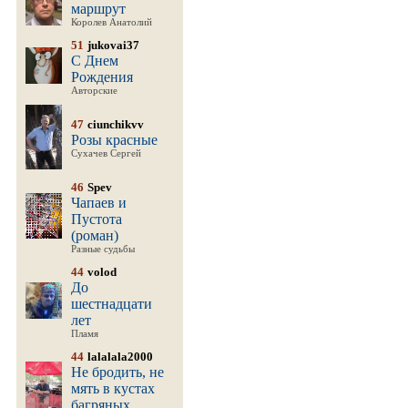
маршрут
Королев Анатолий
51
jukovai37
С Днем
Рождения
Авторские
47
ciunchikvv
Розы красные
Сухачев Сергей
46
Spev
Чапаев и
Пустота
(роман)
Разные судьбы
44
volod
До
шестнадцати
лет
Пламя
44
lalalala2000
Не бродить, не
мять в кустах
багряных