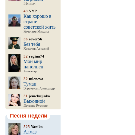
Ефимыч
43
VYP
Как хорошо в
стране
советской жить
Кочетков Михаил
36
sever56
Без тебя
Хоралов Аркадий
32
regina74
Мой мир
наполнен
Алькасар
32
tuleneva
Туман
Эгромжан Александр
31
jemchujinka
Выходной
Детские Русские
Песня недели
525
Yanika
Алмаз