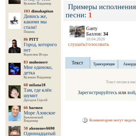
Кузьмин Владимир
Примеры исполнения
103
dimakapitan
песни:
1
Дивись же,
какими мы
стали!
Garry
Пикник
Баллов:
34
10.04.2026
86
PITT
слушать/голосовать
Город, которого
нет
Корнелюк Игорь
83
muhomorr
Текст
Транскрипция
Аккорд
Мне одиноко,
детка
Кузьмин Владимир
Текст песни в на
68
milana18
Там, где клён
Зарегистрируйтесь
или
вой
шумит
Дроздов Сергей
66
barmen
Море Азовское
Бажиновский
Комментарии могут видеть
Владимир
58
akononov6690
Одиннадцатый