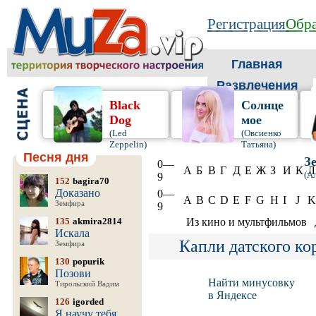
Регистрация
Обра
Главная
Развлечения
Black
Солнце
Dog
мое
(Led
(Овсиенко
Zeppelin)
Татьяна)
Песня дня
З
0—
А
Б
В
Г
Д
Е
Ж
З
И
К
Л
(А
9
152
bagira70
Доказано
0—
A
B
C
D
E
F
G
H
I
J
K
Земфира
9
135
akmira2814
Из кино и мультфильмов
Искала
Капли датского ко
Земфира
130
popurik
Позови
Найти минусовку
Тирольский Вадим
в Яндексе
126
igorded
Я научу тебя