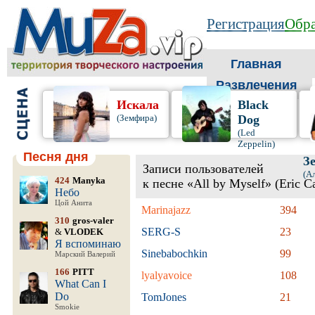
Регистрация
Обра
Главная
Развлечения
Искала
Black
(Земфира)
Dog
(Led
Zeppelin)
Песня дня
З
Записи пользователей
(А
424
Manyka
к песне «All by Myself» (Eric C
Небо
Цой Анита
Marinajazz
394
310
gros-valer
SERG-S
23
&
VLODEK
Я вспоминаю
Sinebabochkin
99
Марский Валерий
166
PITT
lyalyavoice
108
What Can I
Do
TomJones
21
Smokie