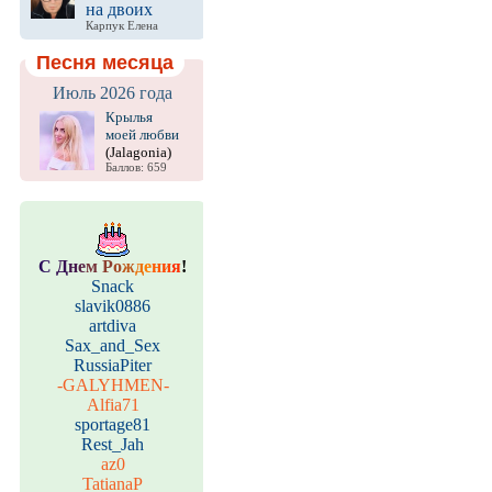
на двоих
Карпук Елена
Песня месяца
Июль 2026 года
Крылья
моей любви
(Jalagonia)
Баллов: 659
С
Д
н
е
м
Р
о
ж
д
е
н
и
я
!
Snack
slavik0886
artdiva
Sax_and_Sex
RussiaPiter
-GALYHMEN-
Alfia71
sportage81
Rest_Jah
az0
TatianaP