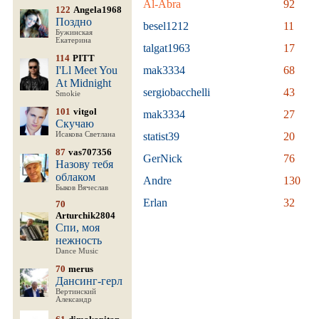
Al-Abra
92
122
Angela1968
Поздно
besel1212
11
Бужинская
Екатерина
talgat1963
17
114
PITT
I'Ll Meet You
mak3334
68
At Midnight
sergiobacchelli
43
Smokie
101
vitgol
mak3334
27
Скучаю
Исакова Светлана
statist39
20
87
vas707356
GerNick
76
Назову тебя
облаком
Andre
130
Быков Вячеслав
Erlan
32
70
Arturchik2804
Спи, моя
нежность
Dance Music
70
merus
Дансинг-герл
Вертинский
Александр