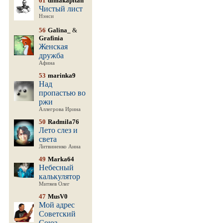
61
dimakapitan
Чистый лист
Нэнси
56
Galina_
&
Grafinia
Женская
дружба
Афина
53
marinka9
Над
пропастью во
ржи
Аллегрова Ирина
50
Radmila76
Лето слез и
света
Литвиненко Анна
49
Marka64
Небесный
калькулятор
Митяев Олег
47
MusV0
Мой адрес
Советский
Союз