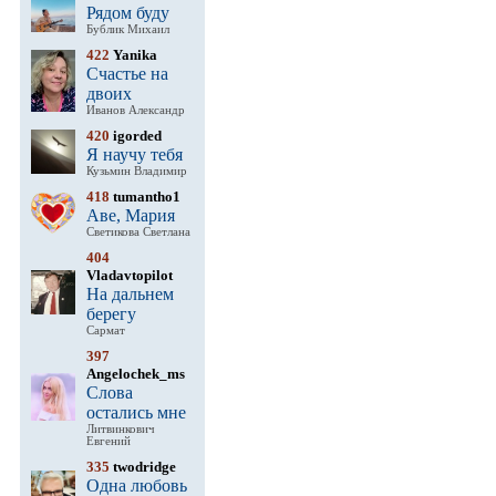
Рядом буду
Бублик Михаил
422
Yanika
Счастье на
двоих
Иванов Александр
420
igorded
Я научу тебя
Кузьмин Владимир
418
tumantho1
Аве, Мария
Светикова Светлана
404
Vladavtopilot
На дальнем
берегу
Сармат
397
Angelochek_ms
Слова
остались мне
Литвинкович
Евгений
335
twodridge
Одна любовь