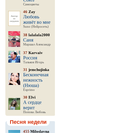
Самоцветы
46
Zay
Любовь
живёт во мне
Suno (Нейросеть)
38
lalalala2000
Саня
Маршал Александр
37
Karvaiv
Россия
Тальков Игорь
31
jemchujinka
Бесконечная
нежность
(Нюша)
Esprimo
30
Elvi
А сердце
верит
Попова Любовь
Песня недели
455
Miloslavna