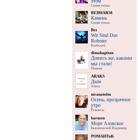
этом
Синяя птица
BEDHAR58
Камень
Синяя птица
Bet
Wir Sind Das
Roboter
Kraftwerk
dimakapitan
Дивись же, какими
мы стали!
Пикник
ARAKS
Дым
Алиса
mranatolm
Осень, прозрачное
утро
Романсы
barmen
Море Азовское
Бажиновский Владимир
POMAHTuK