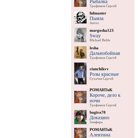
Рыбалка
Трофимов Сергей
fulmaster
Пыяла
Аигел
margosha123
Sway
Michael Buble
lesha
Дальнобойная
Трофимов Сергей
ciunchikvv
Розы красные
Сухачев Сергей
POMAHTuK
Короче, дело к
ночи
Трофимов Сергей
bagira70
Доказано
Земфира
POMAHTuK
Алевтина