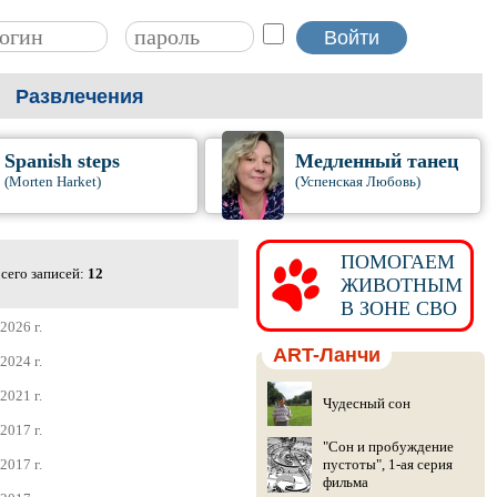
Развлечения
Spanish steps
Медленный танец
(Morten Harket)
(Успенская Любовь)
ПОМОГАЕМ
сего записей:
12
ЖИВОТНЫМ
В ЗОНЕ СВО
2026 г.
ART-Ланчи
2024 г.
2021 г.
Чудесный сон
2017 г.
"Сон и пробуждение
2017 г.
пустоты", 1-ая серия
фильма