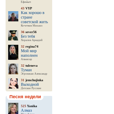
Ефимыч
43
VYP
Как хорошо в
стране
советской жить
Кочетков Михаил
36
sever56
Без тебя
Хоралов Аркадий
32
regina74
Мой мир
наполнен
Алькасар
32
tuleneva
Туман
Эгромжан Александр
31
jemchujinka
Выходной
Детские Русские
Песня недели
525
Yanika
Алмаз