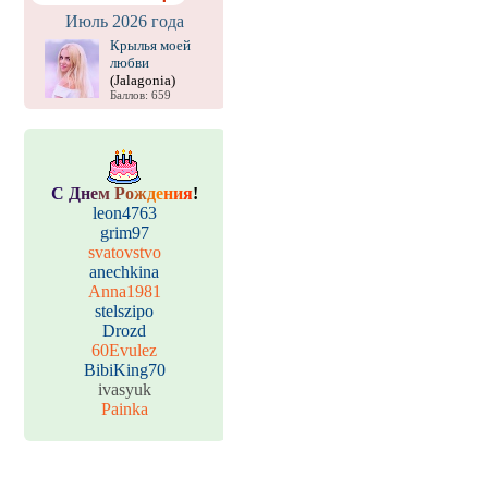
Июль 2026 года
Крылья моей
любви
(Jalagonia)
Баллов: 659
С
Д
н
е
м
Р
о
ж
д
е
н
и
я
!
leon4763
grim97
svatovstvo
anechkina
Anna1981
stelszipo
Drozd
60Evulez
BibiKing70
ivasyuk
Painka