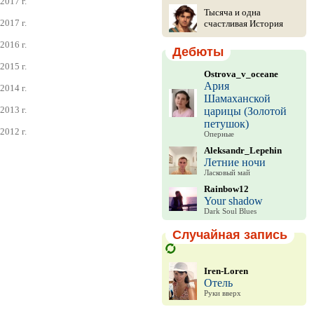
2017 г.
Тысяча и одна
2017 г.
счастливая История
2016 г.
Дебюты
2015 г.
Ostrova_v_oceane
Ария
2014 г.
Шамаханской
2013 г.
царицы (Золотой
петушок)
2012 г.
Оперные
Aleksandr_Lepehin
Летние ночи
Ласковый май
Rainbow12
Your shadow
Dark Soul Blues
Случайная запись
Iren-Loren
Отель
Руки вверх