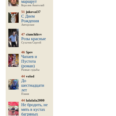
маршрут
Королев Анатолий
51
jukovai37
С Днем
Рождения
Авторские
47
ciunchikvv
Розы красные
Сухачев Сергей
46
Spev
Чапаев и
Пустота
(роман)
Разные судьбы
44
volod
До
шестнадцати
лет
Пламя
44
lalalala2000
Не бродить, не
мять в кустах
багряных