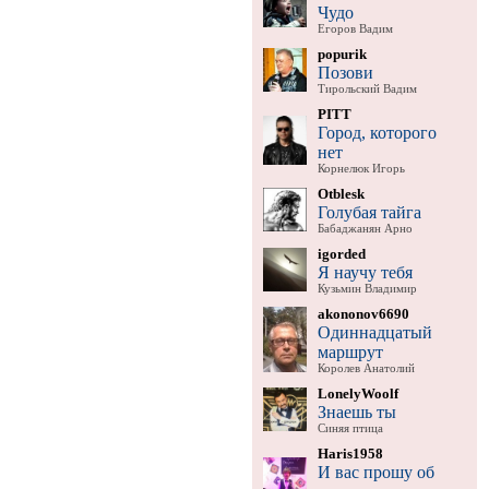
Чудо
Егоров Вадим
popurik
Позови
Тирольский Вадим
PITT
Город, которого
нет
Корнелюк Игорь
Otblesk
Голубая тайга
Бабаджанян Арно
igorded
Я научу тебя
Кузьмин Владимир
akononov6690
Одиннадцатый
маршрут
Королев Анатолий
LonelyWoolf
Знаешь ты
Синяя птица
Haris1958
И вас прошу об