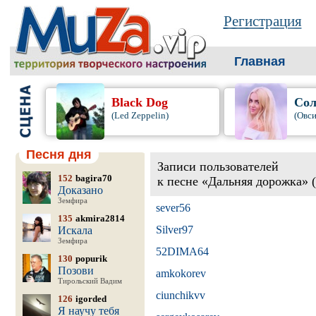
Регистрация
Главная
Black Dog
Сол
(Led Zeppelin)
(Овси
Песня дня
Записи пользователей
152
bagira70
к песне «Дальняя дорожка» 
Доказано
Земфира
sever56
135
akmira2814
Silver97
Искала
Земфира
52DIMA64
130
popurik
Позови
amkokorev
Тирольский Вадим
ciunchikvv
126
igorded
Я научу тебя