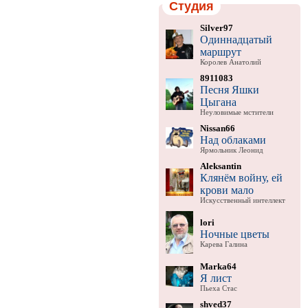
Студия
Silver97
Одиннадцатый
маршрут
Королев Анатолий
8911083
Песня Яшки
Цыгана
Неуловимые мстители
Nissan66
Над облаками
Ярмольник Леонид
Aleksantin
Клянём войну, ей
крови мало
Искусственный интеллект
lori
Ночные цветы
Карева Галина
Marka64
Я лист
Пьеха Стас
shved37