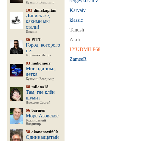
sergeykosarev
Кузьмин Владимир
Karvaiv
103
dimakapitan
Дивись же,
klassic
какими мы
стали!
Tanush
Пикник
Al-dr
86
PITT
Город, которого
LYUDMILF68
нет
Корнелюк Игорь
ZameeR
83
muhomorr
Мне одиноко,
детка
Кузьмин Владимир
68
milana18
Там, где клён
шумит
Дроздов Сергей
66
barmen
Море Азовское
Бажиновский
Владимир
58
akononov6690
Одиннадцатый