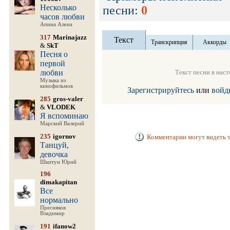
Несколько
песни:
0
часов любви
Апина Алена
317
Marinajazz
Текст
Транскрипция
Аккорды
&
SkT
Песня о
первой
любви
Текст песни в нас
Музыка из
кинофильмов
Зарегистрируйтесь
или
войд
285
gros-valer
&
VLODEK
Я вспоминаю
Марский Валерий
235
igornov
Комментарии могут видеть т
Танцуй,
девочка
Шкитун Юрий
196
dimakapitan
Все
нормально
Пресняков
Владимир
191
ifanow2