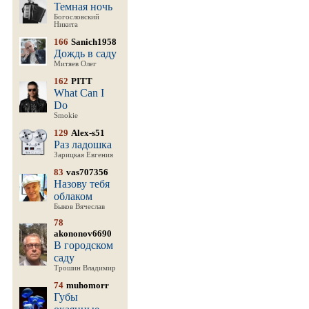
Темная ночь
Богословский
Никита
166
Sanich1958
Дождь в саду
Митяев Олег
162
PITT
What Can I
Do
Smokie
129
Alex-s51
Раз ладошка
Зарицкая Евгения
83
vas707356
Назову тебя
облаком
Быков Вячеслав
78
akononov6690
В городском
саду
Трошин Владимир
74
muhomorr
Губы