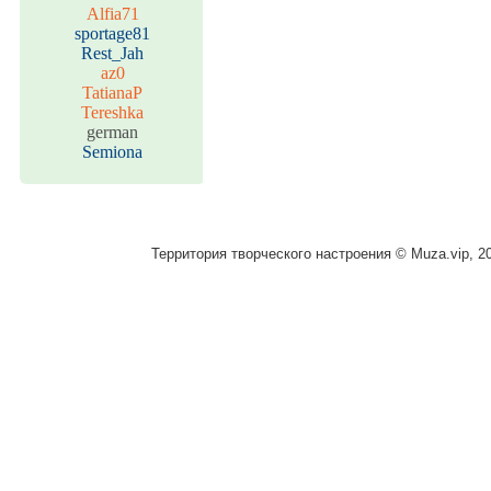
Alfia71
sportage81
Rest_Jah
az0
TatianaP
Tereshka
german
Semiona
Территория творческого настроения © Muza.vip, 2