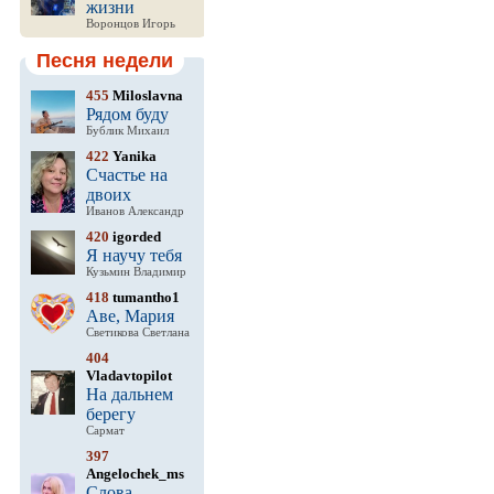
жизни
Воронцов Игорь
Песня недели
455
Miloslavna
Рядом буду
Бублик Михаил
422
Yanika
Счастье на
двоих
Иванов Александр
420
igorded
Я научу тебя
Кузьмин Владимир
418
tumantho1
Аве, Мария
Светикова Светлана
404
Vladavtopilot
На дальнем
берегу
Сармат
397
Angelochek_ms
Слова