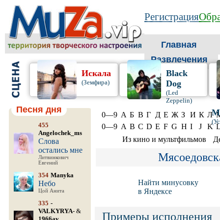
Регистрация
Обра
Главная
Развлечения
Искала
Black
(Земфира)
Dog
(Led
Zeppelin)
Песня дня
М
0—9
А
Б
В
Г
Д
Е
Ж
З
И
К
Л
(У
455
0—9
A
B
C
D
E
F
G
H
I
J
K
Angelochek_ms
Из кино и мультфильмов
Д
Слова
остались мне
Мясоедовск
Литвинкович
Евгений
354
Manyka
Найти минусовку
Небо
в Яндексе
Цой Анита
335
-
VALKYRYA-
&
Примеры исполнения
1966av