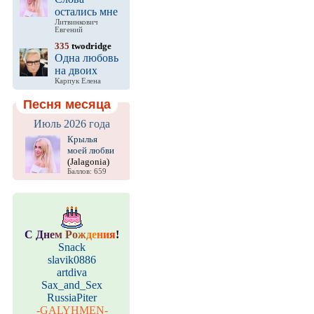
остались мне
Литвинкович
Евгений
335
twodridge
Одна любовь
на двоих
Карпук Елена
Песня месяца
Июль 2026 года
Крылья
моей любви
(Jalagonia)
Баллов: 659
С
Д
н
е
м
Р
о
ж
д
е
н
и
я
!
Snack
slavik0886
artdiva
Sax_and_Sex
RussiaPiter
-GALYHMEN-