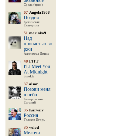
окаянные
Среда (трио)
67
Angela1968
Поздно
Бужинская
Екатерина
51
marinka9
Над
пропастью во
ржи
Аллегрова Ирина
48
PITT
I'Ll Meet You
At Midnight
Smokie
37
alsar
Позови меня
в небо
Кемеровский
Евгений
35
Karvaiv
Россия
Тальков Игорь
35
volod
Мелочи