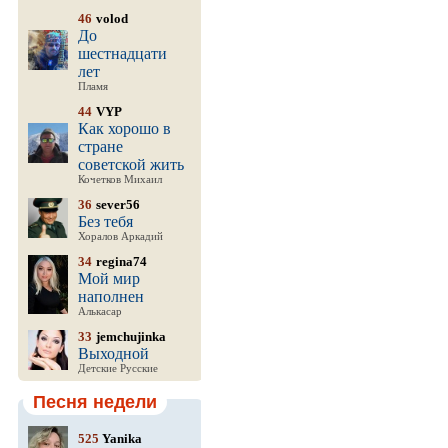
46
volod
До
шестнадцати
лет
Пламя
44
VYP
Как хорошо в
стране
советской жить
Кочетков Михаил
36
sever56
Без тебя
Хоралов Аркадий
34
regina74
Мой мир
наполнен
Алькасар
33
jemchujinka
Выходной
Детские Русские
Песня недели
525
Yanika