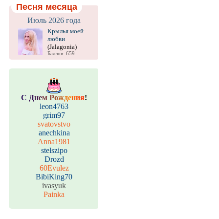
Песня месяца
Июль 2026 года
Крылья моей
любви
(Jalagonia)
Баллов: 659
С
Д
н
е
м
Р
о
ж
д
е
н
и
я
!
leon4763
grim97
svatovstvo
anechkina
Anna1981
stelszipo
Drozd
60Evulez
BibiKing70
ivasyuk
Painka