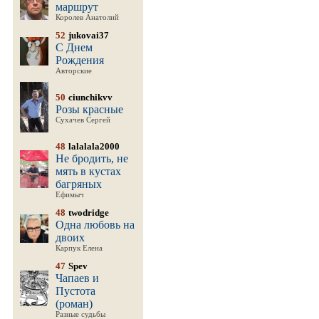
маршрут
Королев Анатолий
52
jukovai37
С Днем
Рождения
Авторские
50
ciunchikvv
Розы красные
Сухачев Сергей
48
lalalala2000
Не бродить, не
мять в кустах
багряных
Ефимыч
48
twodridge
Одна любовь на
двоих
Карпук Елена
47
Spev
Чапаев и
Пустота
(роман)
Разные судьбы