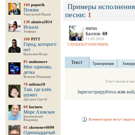
144
popurik
Примеры исполнения
Позови
песни:
1
Тирольский Вадим
138
akmira2814
Искала
merus
Земфира
Баллов:
69
11.05.2026
100
PITT
слушать/голосовать
Город, которого
нет
Корнелюк Игорь
85
muhomorr
Текст
Транскрипция
Аккорд
Мне одиноко,
детка
Кузьмин Владимир
Текст песни в на
70
milana18
Там, где клён
Зарегистрируйтесь
или
вой
шумит
Дроздов Сергей
69
barmen
Море Азовское
Бажиновский
Комментарии могут видеть
Владимир
61
akononov6690
Одиннадцатый