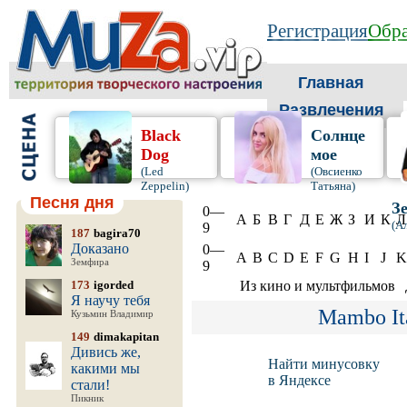
Регистрация
Обра
Главная
Развлечения
Black
Солнце
Dog
мое
(Led
(Овсиенко
Zeppelin)
Татьяна)
Песня дня
З
0—
А
Б
В
Г
Д
Е
Ж
З
И
К
Л
(А
9
187
bagira70
Доказано
0—
A
B
C
D
E
F
G
H
I
J
K
Земфира
9
173
igorded
Из кино и мультфильмов
Я научу тебя
Mambo It
Кузьмин Владимир
149
dimakapitan
Дивись же,
Найти минусовку
какими мы
в Яндексе
стали!
Пикник