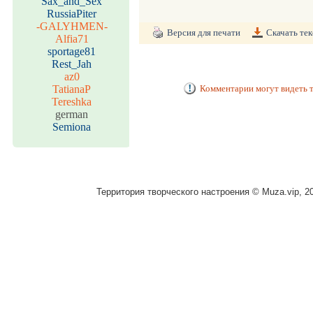
Sax_and_Sex
RussiaPiter
-GALYHMEN-
Версия для печати
Скачать тек
Alfia71
sportage81
Rest_Jah
az0
TatianaP
Комментарии могут видеть т
Tereshka
german
Semiona
Территория творческого настроения © Muza.vip, 2