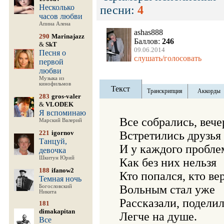
Несколько
песни:
4
часов любви
Апина Алена
ashas888
290
Marinajazz
Баллов:
246
&
SkT
09.06.2014
Песня о
слушать/голосовать
первой
любви
Музыка из
кинофильмов
Текст
Транскрипция
Аккорды
283
gros-valer
&
VLODEK
Я вспоминаю
Все собрались, вече
Марский Валерий
221
igornov
Встретились друзья

Танцуй,
И у каждого пробле
девочка
Шкитун Юрий
Как без них нельзя

188
ifanow2
Кто попался, кто вер
Темная ночь
Вольным стал уже

Богословский
Никита
Рассказали, поделил
181
dimakapitan
Легче на душе.

Все