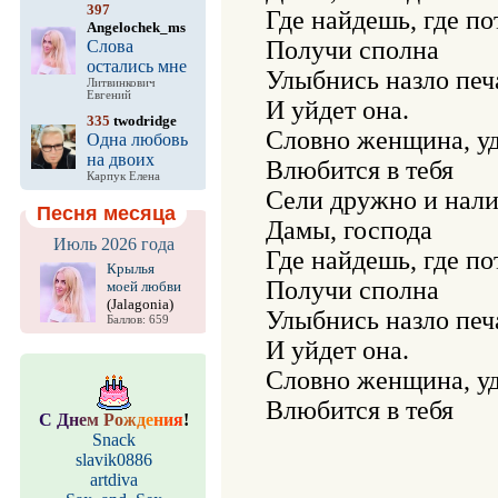
397
Где найдешь, где пот
Angelochek_ms
Получи сполна

Слова
остались мне
Улыбнись назло печа
Литвинкович
Евгений
И уйдет она.

335
twodridge
Словно женщина, уд
Одна любовь
на двоих
Влюбится в тебя

Карпук Елена
Сели дружно и нали
Песня месяца
Дамы, господа

Июль 2026 года
Где найдешь, где пот
Крылья
Получи сполна

моей любви
(Jalagonia)
Улыбнись назло печа
Баллов: 659
И уйдет она.

Словно женщина, уд
Влюбится в тебя

С
Д
н
е
м
Р
о
ж
д
е
н
и
я
!
Snack
slavik0886
artdiva