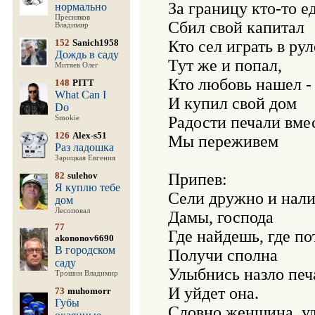
За границу кто-то ед
нормально
Пресняков
Сбил свой капитал

Владимир
152
Sanich1958
Кто сел играть в рул
Дождь в саду
Тут же и попал,

Митяев Олег
Кто любовь нашел - 
148
PITT
What Can I
И купил свой дом

Do
Радости печали вмес
Smokie
126
Alex-s51
Мы переживем

Раз ладошка
Зарицкая Евгения
82
sulehov
Припев:

Я куплю тебе
Сели дружно и нали
дом
Лесоповал
Дамы, господа

77
Где найдешь, где пот
akononov6690
В городском
Получи сполна

саду
Улыбнись назло печа
Трошин Владимир
И уйдет она.

73
muhomorr
Губы
Словно женщина, уд