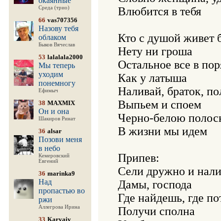
окаянные
Среда (трио)
Влюбится в тебя

66
vas707356
Назову тебя
Кто с душой живет б
облаком
Быков Вячеслав
Нету ни гроша

53
lalalala2000
Остальное все в поря
Мы теперь
уходим
Как у латыша

понемногу
Наливай, браток, по
Ефимыч
Выпьем и споем

38
MAXMIX
Он и она
Черно-белою полоск
Шакиров Ринат
В жизни мы идем

36
alsar
Позови меня
в небо
Припев:

Кемеровский
Евгений
Сели дружно и нали
36
marinka9
Над
Дамы, господа

пропастью во
Где найдешь, где пот
ржи
Аллегрова Ирина
Получи сполна

33
Karvaiv