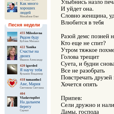
Улыбнись назло печа
Как много
И уйдет она.

хороших
людей
Словно женщина, уд
Михайлов Олег
Влюбится в тебя

Песня недели
455
Miloslavna
Разой демс позней н
Рядом буду
Бублик Михаил
Кто еще не спит?

422
Yanika
Утром тяжкое похме
Счастье на
Голова трещит

двоих
Иванов Александр
Суета, и будни снова
420
igorded
Все не разобрать

Я научу тебя
Кузьмин Владимир
Повстречать друзей 
418
tumantho1
Хочется опять

Аве, Мария
Светикова Светлана
404
Припев:

Vladavtopilot
На дальнем
Сели дружно и нали
берегу
Дамы, господа

Сармат