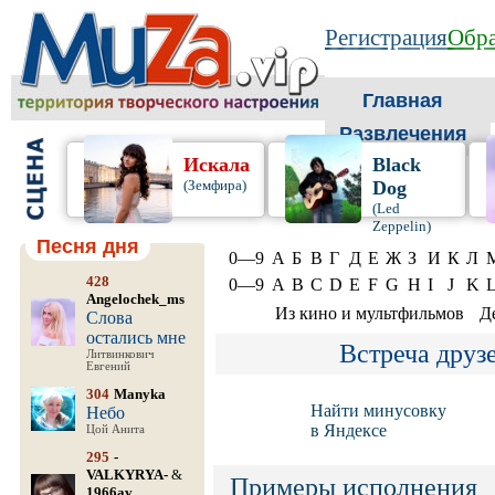
Регистрация
Обра
Главная
Развлечения
Искала
Black
(Земфира)
Dog
(Led
Zeppelin)
Песня дня
0—9
А
Б
В
Г
Д
Е
Ж
З
И
К
Л
428
0—9
A
B
C
D
E
F
G
H
I
J
K
Angelochek_ms
Из кино и мультфильмов
Д
Слова
остались мне
Встреча друз
Литвинкович
Евгений
304
Manyka
Найти минусовку
Небо
в Яндексе
Цой Анита
295
-
VALKYRYA-
&
Примеры исполнения
1966av