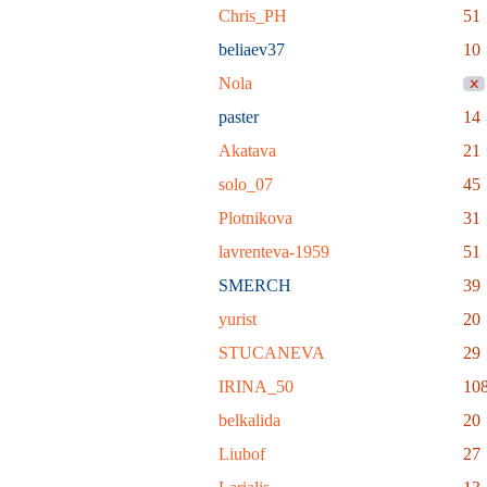
Chris_PH
51
beliaev37
10
Nola
paster
14
Akatava
21
solo_07
45
Plotnikova
31
lavrenteva-1959
51
SMERCH
39
yurist
20
STUCANEVA
29
IRINA_50
10
belkalida
20
Liubof
27