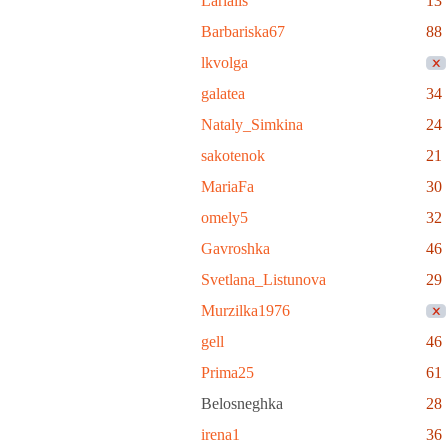
Larialis
13
Barbariska67
88
lkvolga
galatea
34
Nataly_Simkina
24
sakotenok
21
MariaFa
30
omely5
32
Gavroshka
46
Svetlana_Listunova
29
Murzilka1976
gell
46
Prima25
61
Belosneghka
28
irena1
36