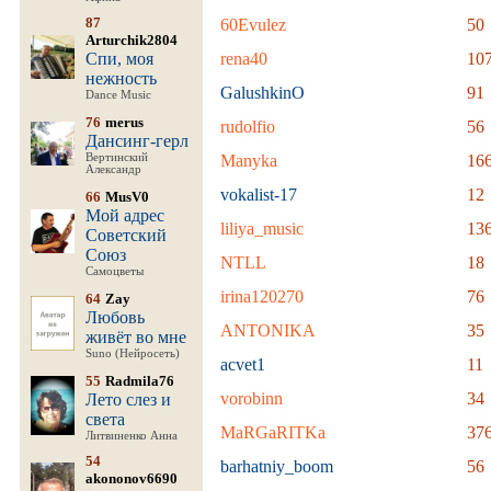
87
60Evulez
50
Arturchik2804
Спи, моя
rena40
10
нежность
GalushkinO
91
Dance Music
76
merus
rudolfio
56
Дансинг-герл
Вертинский
Manyka
16
Александр
vokalist-17
12
66
MusV0
Мой адрес
liliya_music
13
Советский
Союз
NTLL
18
Самоцветы
irina120270
76
64
Zay
Любовь
ANTONIKA
35
живёт во мне
Suno (Нейросеть)
acvet1
11
55
Radmila76
vorobinn
34
Лето слез и
света
MaRGaRITKa
37
Литвиненко Анна
54
barhatniy_boom
56
akononov6690