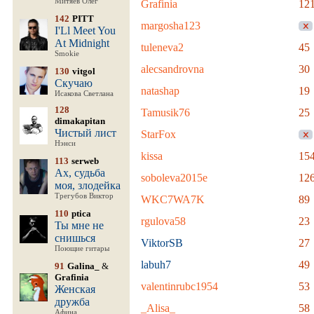
Митяев Олег
Grafinia
12
142
PITT
margosha123
I'Ll Meet You
At Midnight
tuleneva2
45
Smokie
alecsandrovna
30
130
vitgol
Скучаю
natashap
19
Исакова Светлана
128
Tamusik76
25
dimakapitan
Чистый лист
StarFox
Нэнси
kissa
15
113
serweb
Ах, судьба
soboleva2015e
12
моя, злодейка
Трегубов Виктор
WKC7WA7K
89
110
ptica
rgulova58
23
Ты мне не
снишься
ViktorSB
27
Поющие гитары
labuh7
49
91
Galina_
&
Grafinia
valentinrubc1954
53
Женская
дружба
_Alisa_
58
Афина