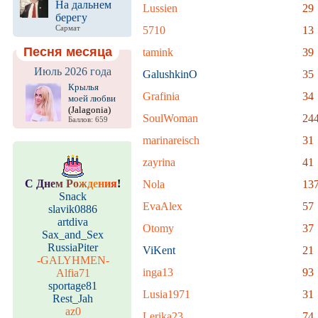
На дальнем
Lussien
29
берегу
Сармат
5710
13
Песня месяца
tamink
39
Июль 2026 года
GalushkinO
35
Крылья
Grafinia
34
моей любви
(Jalagonia)
SoulWoman
24
Баллов: 659
marinareisch
31
zayrina
41
С
Д
н
е
м
Р
о
ж
д
е
н
и
я
!
Nola
13
Snack
EvaAlex
57
slavik0886
artdiva
Otomy
37
Sax_and_Sex
RussiaPiter
ViKent
21
-GALYHMEN-
inga13
93
Alfia71
sportage81
Lusia1971
31
Rest_Jah
az0
Lerika23
74