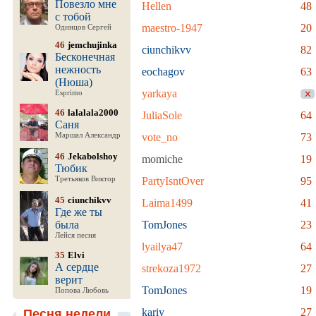
Повезло мне
Hellen
48
с тобой
maestro-1947
20
Одинцов Сергей
46
jemchujinka
ciunchikvv
82
Бесконечная
нежность
eochagov
63
(Нюша)
yarkaya
Esprimo
46
lalalala2000
JuliaSole
64
Саня
Маршал Александр
vote_no
73
46
Jekabolshoy
momiche
19
Тюбик
Третьяков Виктор
PartyIsntOver
95
45
ciunchikvv
Laima1499
41
Где же ты
была
TomJones
23
Лейся песня
lyailya47
64
35
Elvi
А сердце
strekoza1972
27
верит
TomJones
19
Попова Любовь
kariy
27
Песня недели