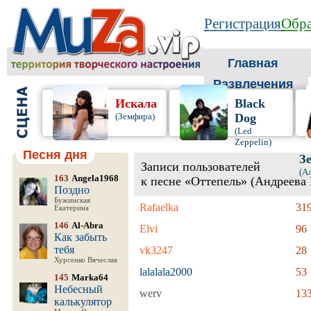
Регистрация
Обра
Главная
Развлечения
Искала
Black
(Земфира)
Dog
(Led
Zeppelin)
Песня дня
З
Записи пользователей
(А
163
Angela1968
к песне «Оттепель» (Андреева
Поздно
Бужинская
Rafaelka
31
Екатерина
146
Al-Abra
Elvi
96
Как забыть
тебя
vk3247
28
Хурсенко Вячеслав
lalalala2000
53
145
Marka64
Небесный
werv
13
калькулятор