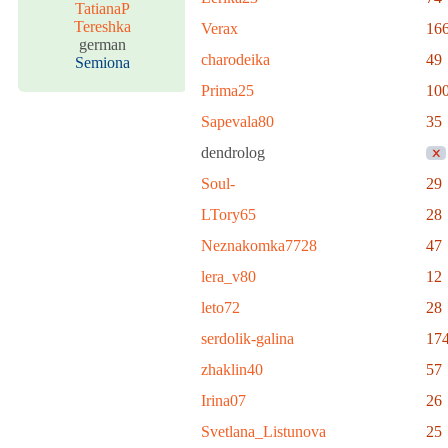
TatianaP
Tereshka
Verax
16
german
charodeika
49
Semiona
Prima25
10
Sapevala80
35
dendrolog
Soul-
29
LTory65
28
Neznakomka7728
47
lera_v80
12
leto72
28
serdolik-galina
17
zhaklin40
57
Irina07
26
Svetlana_Listunova
25