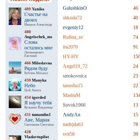
GalushkinO
46
489
Yanika
Счастье на
shkoda72
40
двоих
Иванов Александр
evgeniy12
18
480
Angelochek_ms
Rufina_sv
74
Слова
ira2070
91
остались мне
Литвинкович
HY-HY
15
Евгений
466
Miloslavna
Angel19_72
24
Рядом буду
Бублик Михаил
smokovnica
23
459
Manyka
Небо
tanusha15
22
Цой Анита
MashaM
13
454
igorded
Я научу тебя
Sovok1966
13
Кузьмин Владимир
AndyAn
15
431
tumantho1
Аве, Мария
nadejda63
78
Светикова Светлана
428
svit58
39
Vladavtopilot