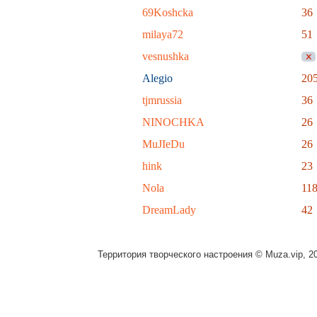
69Koshcka
36
milaya72
51
vesnushka
Alegio
20
tjmrussia
36
NINOCHKA
26
MuJIeDu
26
hink
23
Nola
11
DreamLady
42
Территория творческого настроения © Muza.vip, 2