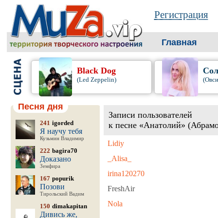
Регистрация
Главная
Black Dog
Сол
(Led Zeppelin)
(Овси
Песня дня
Записи пользователей
241
igorded
к песне «Анатолий» (Абрамо
Я научу тебя
Кузьмин Владимир
Lidiy
222
bagira70
_Alisa_
Доказано
Земфира
irina120270
167
popurik
Позови
FreshAir
Тирольский Вадим
Nola
150
dimakapitan
Дивись же,