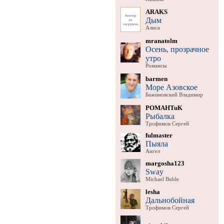
ARAKS
Дым
Алиса
mranatolm
Осень, прозрачное
утро
Романсы
barmen
Море Азовское
Бажиновский Владимир
POMAHTuK
Рыбалка
Трофимов Сергей
fulmaster
Пыяла
Аигел
margosha123
Sway
Michael Buble
lesha
Дальнобойная
Трофимов Сергей