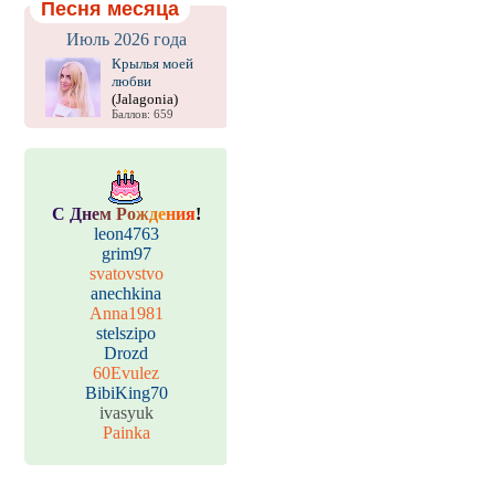
Песня месяца
Июль 2026 года
Крылья моей
любви
(Jalagonia)
Баллов: 659
С
Д
н
е
м
Р
о
ж
д
е
н
и
я
!
leon4763
grim97
svatovstvo
anechkina
Anna1981
stelszipo
Drozd
60Evulez
BibiKing70
ivasyuk
Painka