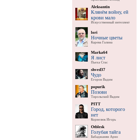
Aleksantin
Клянём войну, ей
крови мало
Искусственный интеллект
lori
Ночные цветы
Карева Галина
Marka64
Я лист
Пьеха Стас
shved37
Чудо
Егоров Вадим
popurik
Позови
Тирольский Вадим
PITT
Город, которого
нет
Корнелюк Игорь
Otblesk
Голубая тайга
Бабаджанян Арно