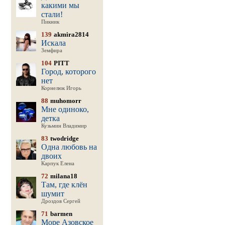
какими мы
стали!
Пикник
139
akmira2814
Искала
Земфира
104
PITT
Город, которого
нет
Корнелюк Игорь
88
muhomorr
Мне одиноко,
детка
Кузьмин Владимир
83
twodridge
Одна любовь на
двоих
Карпук Елена
72
milana18
Там, где клён
шумит
Дроздов Сергей
71
barmen
Море Азовское