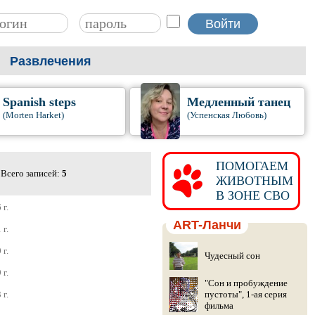
Развлечения
Spanish steps
Медленный танец
(Morten Harket)
(Успенская Любовь)
ПОМОГАЕМ
Всего записей:
5
ЖИВОТНЫМ
В ЗОНЕ СВО
 г.
ART-Ланчи
 г.
 г.
Чудесный сон
 г.
"Сон и пробуждение
 г.
пустоты", 1-ая серия
фильма