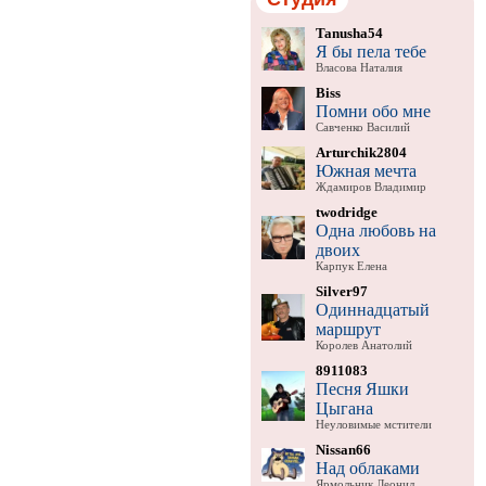
Tanusha54
Я бы пела тебе
Власова Наталия
Biss
Помни обо мне
Савченко Василий
Arturchik2804
Южная мечта
Ждамиров Владимир
twodridge
Одна любовь на
двоих
Карпук Елена
Silver97
Одиннадцатый
маршрут
Королев Анатолий
8911083
Песня Яшки
Цыгана
Неуловимые мстители
Nissan66
Над облаками
Ярмольник Леонид