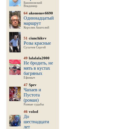
Бажиновский
Владимир
64
akononov6690
Одиннадцатый
маршрут
Королев Анатолий
51
ciunchikvv
Розы красные
Сухачев Сергей
49
lalalala2000
Не бродить, не
мять в кустах
багряных
Ефимыч
47
Spev
Чапаев и
Пустота
(роман)
Разные судьбы
46
volod
До
шестнадцати
лет