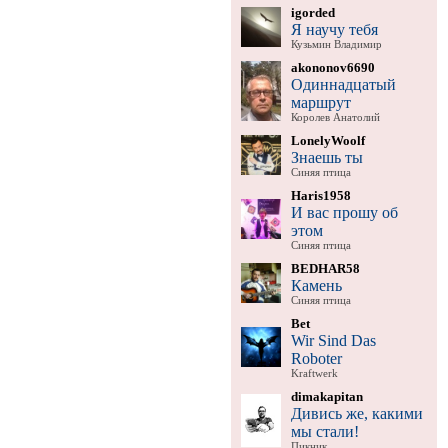
igorded
Я научу тебя
Кузьмин Владимир
akononov6690
Одиннадцатый
маршрут
Королев Анатолий
LonelyWoolf
Знаешь ты
Синяя птица
Haris1958
И вас прошу об
этом
Синяя птица
BEDHAR58
Камень
Синяя птица
Bet
Wir Sind Das
Roboter
Kraftwerk
dimakapitan
Дивись же, какими
мы стали!
Пикник