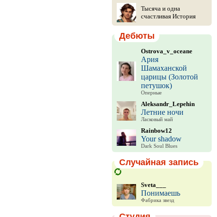
Тысяча и одна
счастливая История
Дебюты
Ostrova_v_oceane
Ария
Шамаханской
царицы (Золотой
петушок)
Оперные
Aleksandr_Lepehin
Летние ночи
Ласковый май
Rainbow12
Your shadow
Dark Soul Blues
Случайная запись
Sveta___
Понимаешь
Фабрика звезд
Студия