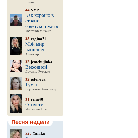
Пламя
44
VYP
Как хорошо в
стране
советской жить
Кочетков Михаил
35
regina74
Мой мир
наполнен
Алькасар
33
jemchujinka
Выходной
Детские Русские
32
tuleneva
Туман
Эгромжан Александр
31
rena40
Отпусти
Михайлов Стас
Песня недели
525
Yanika