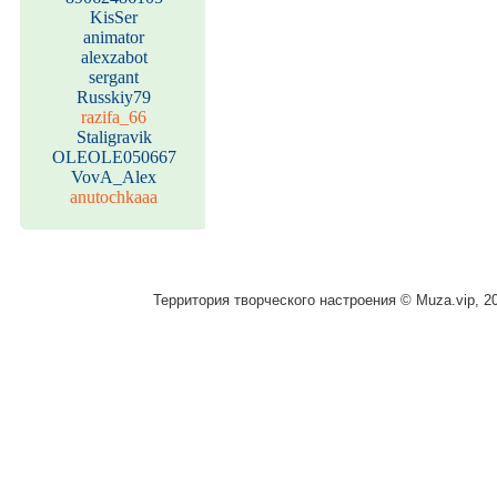
KisSer
animator
alexzabot
sergant
Russkiy79
razifa_66
Staligravik
OLEOLE050667
VovA_Alex
anutochkaaa
Территория творческого настроения © Muza.vip, 2