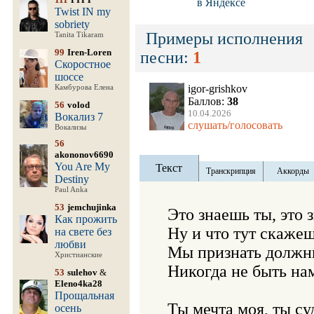
в Яндексе
Twist IN my
sobriety
Примеры исполнения
Tanita Tikaram
99
Iren-Loren
песни:
1
Скоростное
шоссе
igor-grishkov
Камбурова Елена
Баллов:
38
56
volod
10.04.2026
Вокализ 7
слушать/голосовать
Вокализы
56
akononov6690
You Are My
Текст
Транскрипция
Аккорды
Destiny
Paul Anka
53
jemchujinka
Это знаешь ты, это з
Как прожить
Ну и что тут скажеш
на свете без
любви
Мы признать должны,
Христианские
Никогда не быть нам
53
sulehov
&
Eleno4ka28
Прощальная
Ты мечта моя, ты суд
осень