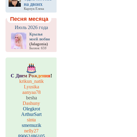
на двоих
Карпук Елена
Песня месяца
Июль 2026 года
Крылья
моей любви
(Jalagonia)
Баллов: 659
С
Д
н
е
м
Р
о
ж
д
е
н
и
я
!
krikun_natik
Lyusika
aanyaa78
besha
Dashuny
Olegkrot
ArthurSart
sinta
smemuzik
nelly27
89062486105