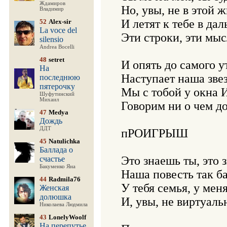
Ждамиров
Но, увы, не в этой ж
Владимир
И летят к тебе в дал
52
Alex-sir
La voce del
Эти строки, эти мысл
silensio
Andrea Bocelli
48
setret
И опять до самого ут
На
Наступает наша звез
последнюю
пятерочку
Мы с тобой у окна И
Шуфутинский
Михаил
Говорим ни о чем до 
47
Medya
Дождь
ДДТ
пРОИГРЫШ

45
Natulichka
Баллада о
Это знаешь ты, это з
счастье
Бакуменко Яна
Наша повесть так ба
44
Radmila76
У тебя семья, у меня
Женская
долюшка
И, увы, не виртуальн
Николаева Людмила
43
LonelyWoolf
На перепутье