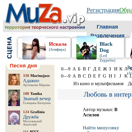
Регистрация
Обра
Главная
Развлечения
Искала
Black
(Земфира)
Dog
(Led
Zeppelin)
Песня дня
З
0—9
А
Б
В
Г
Д
Е
Ж
З
И
К
Л
(А
330
Marinajazz
0—9
A
B
C
D
E
F
G
H
I
J
K
Адажио
Из кино и мультфильмов
Д
Артемьева Марина
Любовь в интер
188
Yanika
Званый вечер
Голицына Катерина
Автор музыки:
В
124
Grafinia
Асмлов
Дружба
Могилевский
Анатолий
Найти минусовку
111
PITT