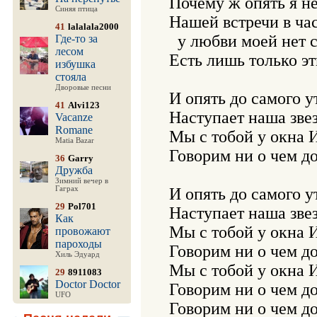
Почему ж опять я не
Синяя птица
Нашей встречи в час
41
lalalala2000
  у любви моей нет 
Где-то за
лесом
Есть лишь только эт
избушка
стояла
Дворовые песни
И опять до самого ут
41
Alvi123
Наступает наша звез
Vacanze
Romane
Мы с тобой у окна И
Matia Bazar
Говорим ни о чем до 
36
Garry
Дружба
Зимний вечер в
Гаграх
И опять до самого ут
29
Pol701
Наступает наша звез
Как
Мы с тобой у окна И
провожают
пароходы
Говорим ни о чем до 
Хиль Эдуард
Мы с тобой у окна И
29
8911083
Doctor Doctor
Говорим ни о чем до 
UFO