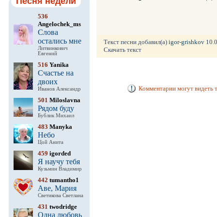
Песня недели
536
Angelochek_ms
Слова
остались мне
Текст песни добавил(а)
igor-grishkov
10.0
Литвинкович
Скачать текст
Евгений
516
Yanika
Счастье на
двоих
Комментарии могут видеть т
Иванов Александр
501
Miloslavna
Рядом буду
Бублик Михаил
483
Manyka
Небо
Цой Анита
459
igorded
Я научу тебя
Кузьмин Владимир
442
tumantho1
Аве, Мария
Светикова Светлана
431
twodridge
Одна любовь