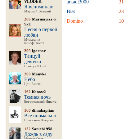
VLODEK
arkadt3000
31
Я вспоминаю
Biss
23
Марский Валерий
266
Marinajazz
&
Domino
10
SkT
Песня о первой
любви
Музыка из
кинофильмов
209
igornov
Танцуй,
девочка
Шкитун Юрий
200
Manyka
Небо
Цой Анита
162
ifanow2
Темная ночь
Богословский Никита
160
dimakapitan
Все нормально
Пресняков Владимир
152
Sanich1958
Дождь в саду
Митяев Олег