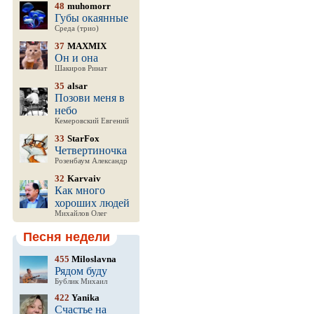
48
muhomorr
Губы окаянные
Среда (трио)
37
MAXMIX
Он и она
Шакиров Ринат
35
alsar
Позови меня в
небо
Кемеровский Евгений
33
StarFox
Четвертиночка
Розенбаум Александр
32
Karvaiv
Как много
хороших людей
Михайлов Олег
Песня недели
455
Miloslavna
Рядом буду
Бублик Михаил
422
Yanika
Счастье на