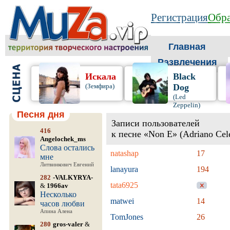
Регистрация
Обра
Главная
Развлечения
Искала
Black
(Земфира)
Dog
(Led
Zeppelin)
Песня дня
Записи пользователей
416
к песне «Non E» (Adriano Cel
Angelochek_ms
Слова остались
natashap
17
мне
Литвинкович Евгений
lanayura
194
282
-VALKYRYA-
tata6925
&
1966av
Несколько
matwei
14
часов любви
Апина Алена
TomJones
26
280
gros-valer
&