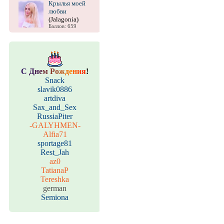
Крылья моей
любви
(Jalagonia)
Баллов: 659
С
Д
н
е
м
Р
о
ж
д
е
н
и
я
!
Snack
slavik0886
artdiva
Sax_and_Sex
RussiaPiter
-GALYHMEN-
Alfia71
sportage81
Rest_Jah
az0
TatianaP
Tereshka
german
Semiona