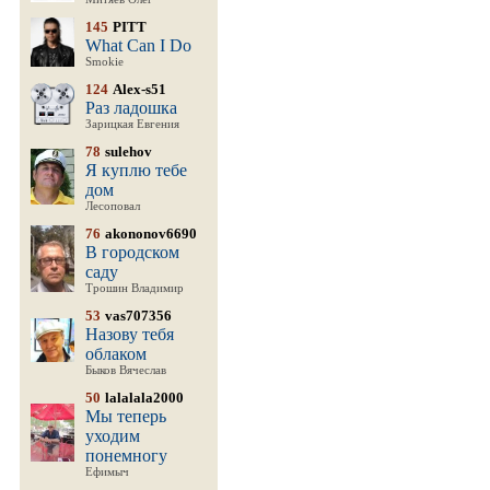
145
PITT
What Can I Do
Smokie
124
Alex-s51
Раз ладошка
Зарицкая Евгения
78
sulehov
Я куплю тебе
дом
Лесоповал
76
akononov6690
В городском
саду
Трошин Владимир
53
vas707356
Назову тебя
облаком
Быков Вячеслав
50
lalalala2000
Мы теперь
уходим
понемногу
Ефимыч