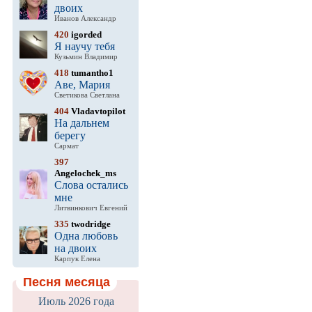
двоих
Иванов Александр
420
igorded
Я научу тебя
Кузьмин Владимир
418
tumantho1
Аве, Мария
Светикова Светлана
404
Vladavtopilot
На дальнем
берегу
Сармат
397
Angelochek_ms
Слова остались
мне
Литвинкович Евгений
335
twodridge
Одна любовь
на двоих
Карпук Елена
Песня месяца
Июль 2026 года