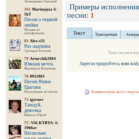
Литвинкович Евгений
Примеры исполнения
161
Marinajazz
&
песни:
1
SkT
Песня о первой
любви
Музыка из
Текст
кинофильмов
Транскрипция
Аккорд
83
Alex-s51
Раз ладошка
Зарицкая Евгения
Текст песни в на
79
Arturchik2804
Зарегистрируйтесь
или
вой
Южная мечта
Ждамиров Владимир
76
8911083
Песня Яшки
Цыгана
Комментарии могут видеть
Неуловимые мстители
75
igornov
Танцуй,
девочка
Шкитун Юрий
75
-VALKYRYA-
&
1966av
Несколько
часов любви