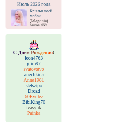
Июль 2026 года
Крылья моей
любви
(Jalagonia)
Баллов: 659
С
Д
н
е
м
Р
о
ж
д
е
н
и
я
!
leon4763
grim97
svatovstvo
anechkina
Anna1981
stelszipo
Drozd
60Evulez
BibiKing70
ivasyuk
Painka