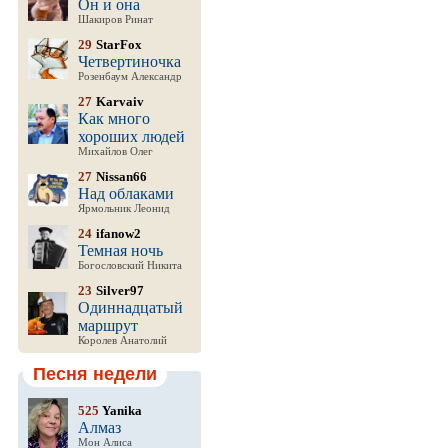
Он и она
Шакиров Ринат
29
StarFox
Четвертиночка
Розенбаум Александр
27
Karvaiv
Как много
хороших людей
Михайлов Олег
27
Nissan66
Над облаками
Ярмольник Леонид
24
ifanow2
Темная ночь
Богословский Никита
23
Silver97
Одиннадцатый
маршрут
Королев Анатолий
Песня недели
525
Yanika
Алмаз
Мон Алиса