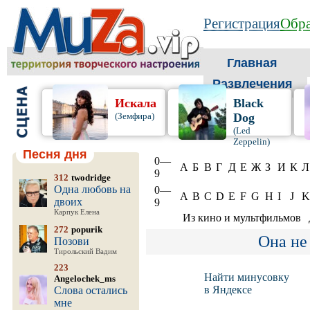
Регистрация
Обра
Главная
Развлечения
Искала
Black
(Земфира)
Dog
(Led
Zeppelin)
Песня дня
0—
А
Б
В
Г
Д
Е
Ж
З
И
К
Л
9
312
twodridge
Одна любовь на
0—
A
B
C
D
E
F
G
H
I
J
K
двоих
9
Карпук Елена
Из кино и мультфильмов
272
popurik
Она не
Позови
Тирольский Вадим
223
Найти минусовку
Angelochek_ms
в Яндексе
Слова остались
мне