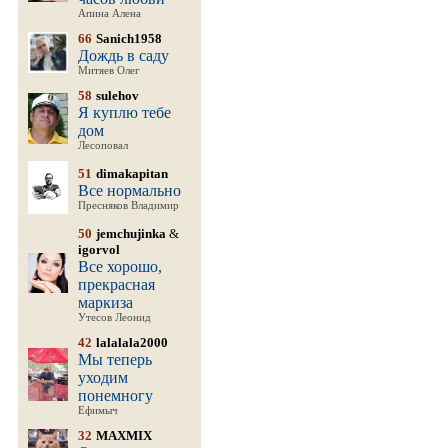
Апина Алена
66
Sanich1958
Дождь в саду
Митяев Олег
58
sulehov
Я куплю тебе
дом
Лесоповал
51
dimakapitan
Все нормально
Пресняков Владимир
50
jemchujinka
&
igorvol
Все хорошо,
прекрасная
маркиза
Утесов Леонид
42
lalalala2000
Мы теперь
уходим
понемногу
Ефимыч
32
MAXMIX