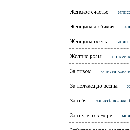
Женское счастье
запис
Женщина любимая
за
Женщина-осень
записе
Жёлтые розы
записей 
За пивом
записей вокал
За полчаса до весны
з
За тебя
записей вокала
:
За тех, кто в море
запи