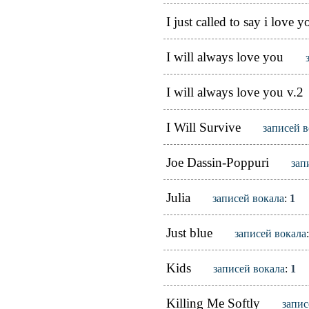
I just called to say i love y
I will always love you
I will always love you v.2
I Will Survive
записей в
Joe Dassin-Poppuri
зап
Julia
записей вокала
:
1
Just blue
записей вокала
Kids
записей вокала
:
1
Killing Me Softly
запис