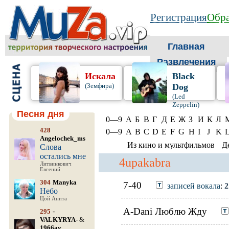
Регистрация
Обра
Главная
Развлечения
Искала
Black
(Земфира)
Dog
(Led
Zeppelin)
Песня дня
0—9
А
Б
В
Г
Д
Е
Ж
З
И
К
Л
428
0—9
A
B
C
D
E
F
G
H
I
J
K
Angelochek_ms
Из кино и мультфильмов
Д
Слова
остались мне
4upakabra
Литвинкович
Евгений
304
Manyka
7-40
записей вокала
:
2
Небо
Цой Анита
A-Dani Люблю Жду
295
-
VALKYRYA-
&
1966av