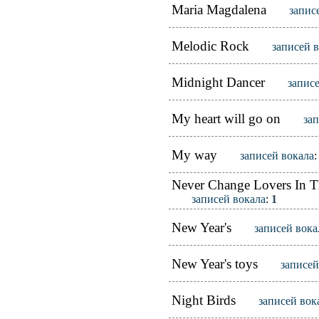
Maria Magdalena
запис
Melodic Rock
записей 
Midnight Dancer
запис
My heart will go on
за
My way
записей вокала
Never Change Lovers In T
записей вокала
:
1
New Year's
записей вока
New Year's toys
записей
Night Birds
записей вок