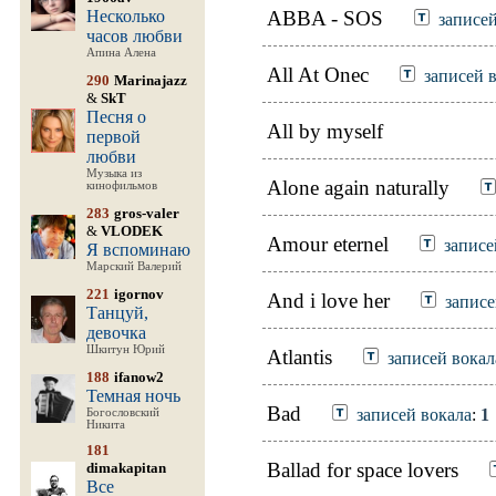
Несколько
ABBA - SOS
записей
часов любви
Апина Алена
All At Onec
записей 
290
Marinajazz
&
SkT
Песня о
All by myself
первой
любви
Музыка из
Alone again naturally
кинофильмов
283
gros-valer
&
VLODEK
Amour eternel
записе
Я вспоминаю
Марский Валерий
221
igornov
And i love her
записе
Танцуй,
девочка
Шкитун Юрий
Atlantis
записей вокал
188
ifanow2
Темная ночь
Bad
записей вокала
:
1
Богословский
Никита
181
Ballad for space lovers
dimakapitan
Все