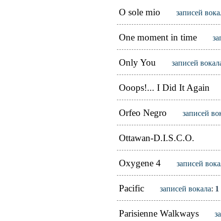
O sole mio
записей вока
One moment in time
за
Only You
записей вокал
Ooops!... I Did It Again
Orfeo Negro
записей во
Ottawan-D.I.S.C.O.
Oxygene 4
записей вока
Pacific
записей вокала
:
1
Parisienne Walkways
з