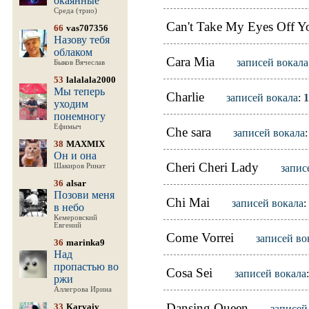
окаянные
Среда (трио)
Can't Take My Eyes Off Y
66
vas707356
Назову тебя
облаком
Cara Mia
записей вокала
Быков Вячеслав
53
lalalala2000
Мы теперь
Charlie
записей вокала
:
1
уходим
понемногу
Ефимыч
Che sara
записей вокала
38
MAXMIX
Он и она
Cheri Cheri Lady
Шакиров Ринат
запис
36
alsar
Позови меня
Chi Mai
записей вокала
:
в небо
Кемеровский
Евгений
Come Vorrei
записей во
36
marinka9
Над
пропастью во
Cosa Sei
записей вокала
ржи
Аллегрова Ирина
Dansing Queen
33
Karvaiv
записей