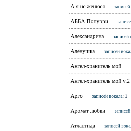
А я не женюся
записей
АББА Попурри
записе
Александрина
записей 
Алёнушка
записей вока
Ангел-хранитель мой
Ангел-хранитель мой v.2
Арго
записей вокала
:
1
Аромат любви
записей
Атлантида
записей вока