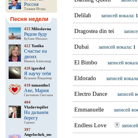
Россия
Тальков Игорь
Delilah
записей вокала
:
1
Песня недели
455
Miloslavna
Dragostea din tei
записе
Рядом буду
Бублик Михаил
422
Yanika
Dubai
записей вокала
:
1
Счастье на
двоих
El Bimbo
Иванов Александр
записей вокал
420
igorded
Я научу тебя
Eldorado
записей вокала
Кузьмин Владимир
418
tumantho1
Аве, Мария
Electro Dance
записей в
Светикова Светлана
404
Vladavtopilot
Emmanuelle
записей во
На дальнем
берегу
Сармат
Endless Love
записей
397
Angelochek_ms