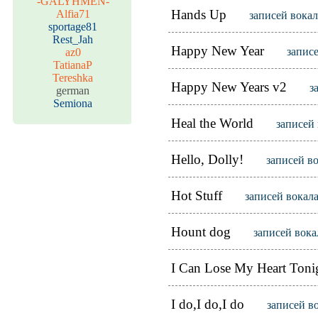
-GALYHMEN-
Hands Up
Alfia71
записей вокал
sportage81
Rest_Jah
Happy New Year
запис
az0
TatianaP
Tereshka
Happy New Years v2
з
german
Semiona
Heal the World
записей
Hello, Dolly!
записей в
Hot Stuff
записей вокал
Hount dog
записей вока
I Can Lose My Heart Toni
I do,I do,I do
записей в