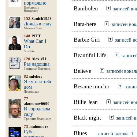
нормально
Bamboleo
Пресняков
записей во
Владимир
152
Sanich1958
Bara-bere
Дождь в саду
записей вок
Митяев Олег
148
PITT
Barbie Girl
записей в
What Can I
Do
Smokie
Beautiful Life
записе
126
Alex-s51
Раз ладошка
Зарицкая Евгения
Believe
записей вокал
82
sulehov
Я куплю тебе
Besame mucho
запис
дом
Лесоповал
77
Billie Jean
записей во
akononov6690
В городском
саду
Black night
записей в
Трошин Владимир
73
muhomorr
Губы
Blues
записей вокала
:
1