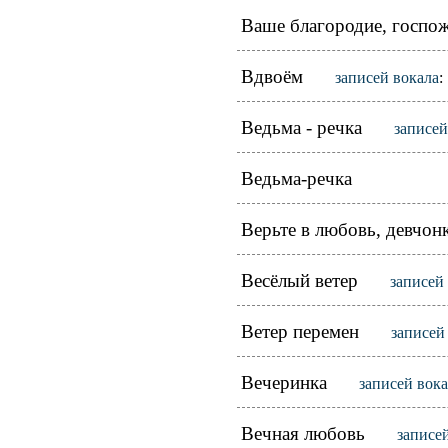
Ваше благородие, госпож
Вдвоём
записей вокала
:
Ведьма - речка
записей
Ведьма-речка
Верьте в любовь, девчон
Весёлый ветер
записей
Ветер перемен
записей
Вечеринка
записей вок
Вечная любовь
записе