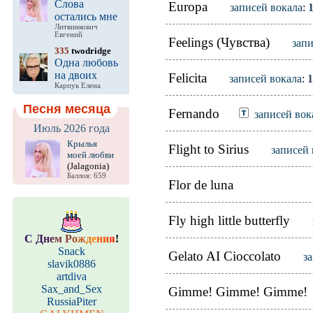
Слова
Europa
записей вокала
:
остались мне
Литвинкович
Евгений
Feelings (Чувства)
запи
335
twodridge
Одна любовь
на двоих
Felicita
записей вокала
:
1
Карпук Елена
Песня месяца
Fernando
записей вок
Июль 2026 года
Крылья
Flight to Sirius
записей 
моей любви
(Jalagonia)
Баллов: 659
Flor de luna
Fly high little butterfly
С
Д
н
е
м
Р
о
ж
д
е
н
и
я
!
Snack
Gelato AI Cioccolato
з
slavik0886
artdiva
Sax_and_Sex
Gimme! Gimme! Gimme!
RussiaPiter