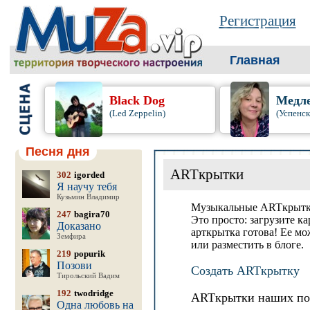
Регистрация
Главная
Black Dog
Медл
(Led Zeppelin)
(Успенс
Песня дня
ARTкрытки
302
igorded
Я научу тебя
Кузьмин Владимир
Музыкальные ARTкрытки 
247
bagira70
Это просто: загрузите 
Доказано
арткрытка готова! Ее мож
Земфира
или разместить в блоге.
219
popurik
Позови
Создать ARTкрытку
Тирольский Вадим
192
twodridge
ARTкрытки наших пол
Одна любовь на