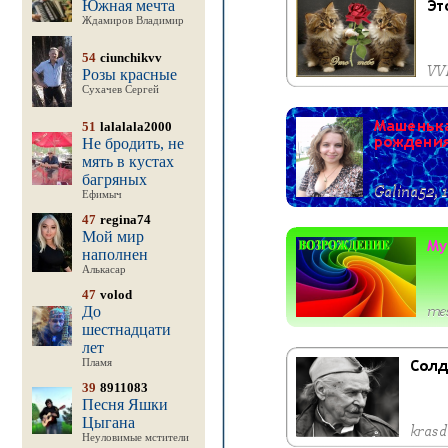
Южная мечта
Ждамиров Владимир
54
ciunchikvv
Розы красные
Сухачев Сергей
51
lalalala2000
Не бродить, не
мять в кустах
багряных
Ефимыч
47
regina74
Мой мир
наполнен
Алькасар
47
volod
До
шестнадцати
лет
Пламя
39
8911083
Песня Яшки
Цыгана
Неуловимые мстители