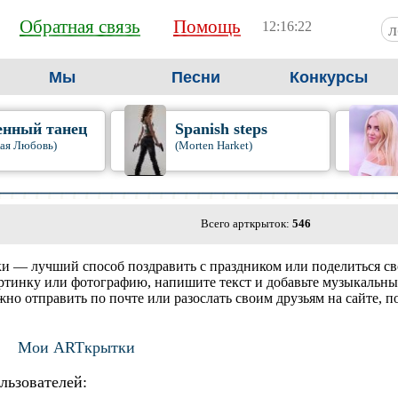
Обратная связь
Помощь
12:16:23
Мы
Песни
Конкурсы
енный танец
Spanish steps
кая Любовь)
(Morten Harket)
Всего арткрыток:
546
— лучший способ поздравить с праздником или поделиться св
картинку или фотографию, напишите текст и добавьте музыкальн
но отправить по почте или разослать своим друзьям на сайте, по
Мои ARTкрытки
ьзователей: