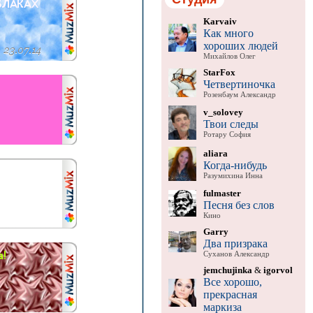
Karvaiv
Как много
хороших людей
Михайлов Олег
StarFox
Четвертиночка
Розенбаум Александр
v_solovey
Твои следы
Ротару София
aliara
Когда-нибудь
Разумихина Инна
fulmaster
Песня без слов
Кино
Garry
Два призрака
Суханов Александр
jemchujinka
&
igorvol
Все хорошо,
прекрасная
маркиза