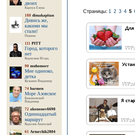
двоих
Карпук Елена
Страницы:
1
2
3
4
5
188
dimakapitan
Дивись же,
какими мы
стали!
Пикник
111
PITT
Город, которого
нет
Корнелюк Игорь
90
muhomorr
Мне одиноко,
детка
Кузьмин Владимир
74
barmen
Море Азовское
Бажиновский
Владимир
72
akononov6690
Одиннадцатый
маршрут
Королев Анатолий
61
Arturchik2804