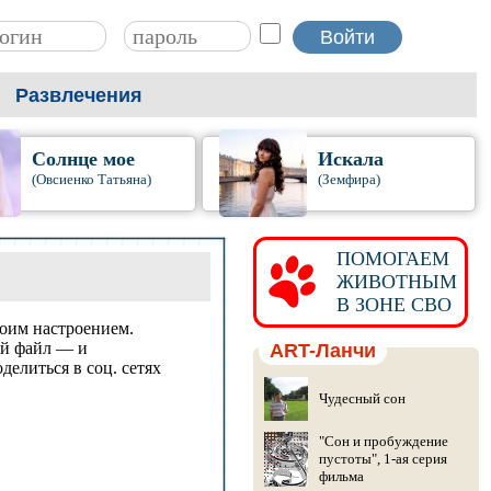
Развлечения
Солнце мое
Искала
(Овсиенко Татьяна)
(Земфира)
ПОМОГАЕМ
ЖИВОТНЫМ
В ЗОНЕ СВО
оим настроением.
ый файл — и
ART-Ланчи
делиться в соц. сетях
Чудесный сон
"Сон и пробуждение
пустоты", 1-ая серия
фильма