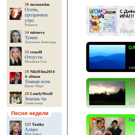
38
mranatolm
Осень,
прозрачное
утро
Романсы
34
tuleneva
Туман
Эгромжан Александр
33
rena40
Отпусти
Михайлов Стас
29
NikSFilm2014
&
silman
Темная ночь
Бернес Марк
28
LonelyWoolf
Знаешь ты
Синяя птица
Песня недели
525
Yanika
Алмаз
Мон Алиса