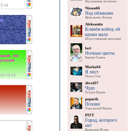
Неуловимые мстители
Nissan66
Над облаками
Ярмольник Леонид
Aleksantin
Клянём войну, ей
крови мало
Искусственный интеллект
lori
Ночные цветы
Карева Галина
Marka64
Я лист
Пьеха Стас
shved37
Чудо
Егоров Вадим
popurik
Позови
Тирольский Вадим
PITT
Город, которого
нет
Корнелюк Игорь