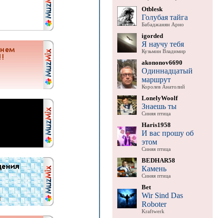
Otblesk
Голубая тайга
Бабаджанян Арно
igorded
Я научу тебя
Кузьмин Владимир
akononov6690
Одиннадцатый
маршрут
Королев Анатолий
LonelyWoolf
Знаешь ты
Синяя птица
Haris1958
И вас прошу об
этом
Синяя птица
BEDHAR58
Камень
Синяя птица
Bet
Wir Sind Das
Roboter
Kraftwerk