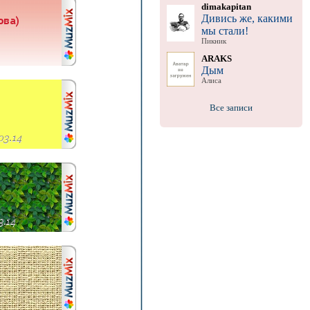
dimakapitan
Дивись же, какими
мы стали!
Пикник
ARAKS
Дым
Алиса
Все записи