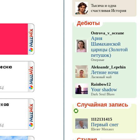
Тысяча и одна
счастливая История
Дебюты
Ostrova_v_oceane
Ария
Шамаханской
царицы (Золотой
петушок)
Оперные
Aleksandr_Lepehin
Летние ночи
Ласковый май
Rainbow12
Your shadow
Dark Soul Blues
Случайная запись
1112131415
Первый снег
Шелег Михаил
Студия