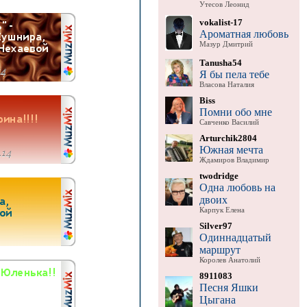
Утесов Леонид
vokalist-17
Ароматная любовь
Мазур Дмитрий
Tanusha54
Я бы пела тебе
Власова Наталия
Biss
Помни обо мне
Савченко Василий
Arturchik2804
Южная мечта
Ждамиров Владимир
twodridge
Одна любовь на
двоих
Карпук Елена
Silver97
Одиннадцатый
маршрут
Королев Анатолий
8911083
Песня Яшки
Цыгана