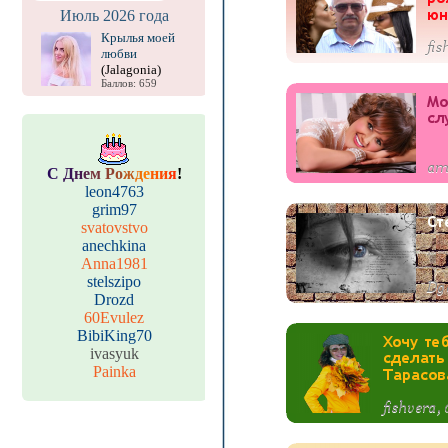
Июль 2026 года
Крылья моей
любви
(Jalagonia)
Баллов: 659
С
Д
н
е
м
Р
о
ж
д
е
н
и
я
!
leon4763
grim97
svatovstvo
anechkina
Anna1981
stelszipo
Drozd
60Evulez
BibiKing70
ivasyuk
Painka