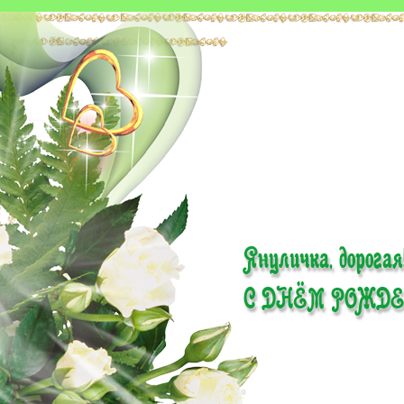
Януличка, дорогая!!
С ДНЁМ РОЖДЕНИЯ теб